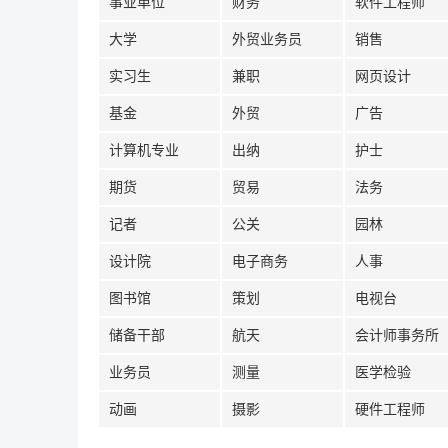
事业单位
财务
软件工程师
大学
外贸业务员
销售
实习生
兼职
网页设计
基金
外贸
广告
计算机专业
出纳
护士
期货
贸易
法务
记者
公关
园林
设计院
电子商务
人事
图书馆
策划
电视台
储备干部
航天
会计师事务所
业务员
测量
医学检验
动画
摄影
硬件工程师