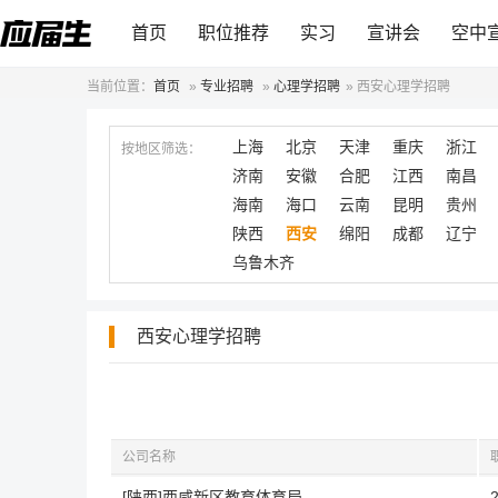
首页
职位推荐
实习
宣讲会
空中
当前位置：
首页
»
专业招聘
»
心理学招聘
»
西安心理学招聘
上海
北京
天津
重庆
浙江
按地区筛选：
济南
安徽
合肥
江西
南昌
海南
海口
云南
昆明
贵州
陕西
西安
绵阳
成都
辽宁
乌鲁木齐
西安心理学招聘
公司名称
[陕西]西咸新区教育体育局