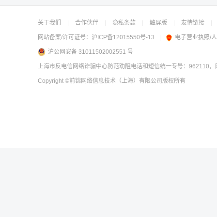
关于我们
|
合作伙伴
|
隐私条款
|
触屏版
|
友情链接
|
网站备案/许可证号：
沪ICP备12015550号-13
|
电子营业执照/
沪公网安备 31011502002551 号
上海市反电信网络诈骗中心防范劝阻电话和短信统一专号：962110，网
Copyright
©前锦网络信息技术（上海）有限公司
版权所有