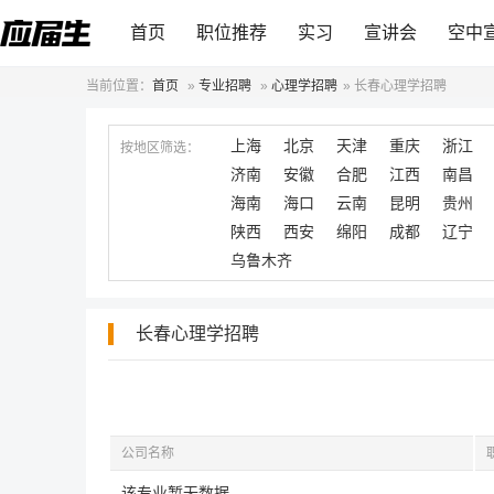
首页
职位推荐
实习
宣讲会
空中
当前位置：
首页
»
专业招聘
»
心理学招聘
»
长春心理学招聘
上海
北京
天津
重庆
浙江
按地区筛选：
济南
安徽
合肥
江西
南昌
海南
海口
云南
昆明
贵州
陕西
西安
绵阳
成都
辽宁
乌鲁木齐
长春心理学招聘
公司名称
该专业暂无数据