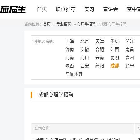
首页
职位推荐
实习
宣讲会
空中
当前位置：
首页
»
专业招聘
»
心理学招聘
»
成都心理学招聘
上海
北京
天津
重庆
浙江
按地区筛选：
济南
安徽
合肥
江西
南昌
海南
海口
云南
昆明
贵州
陕西
西安
绵阳
成都
辽宁
乌鲁木齐
成都心理学招聘
公司名称
[全国]新东方无忧（北京）教育咨询有限公司