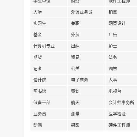
事业单位
财务
软件工程师
大学
外贸业务员
销售
实习生
兼职
网页设计
基金
外贸
广告
计算机专业
出纳
护士
期货
贸易
法务
记者
公关
园林
设计院
电子商务
人事
图书馆
策划
电视台
储备干部
航天
会计师事务所
业务员
测量
医学检验
动画
摄影
硬件工程师