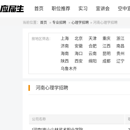
首页
职位推荐
实习
宣讲会
空中
当前位置：
首页
»
专业招聘
»
心理学招聘
»
河南心理学招聘
上海
北京
天津
重庆
浙江
按地区筛选：
济南
安徽
合肥
江西
南昌
海南
海口
云南
昆明
贵州
陕西
西安
绵阳
成都
辽宁
乌鲁木齐
河南心理学招聘
公司名称
[河南]嵩山少林武术职业学院