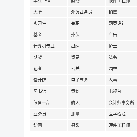
事业单位
财务
软件工程师
大学
外贸业务员
销售
实习生
兼职
网页设计
基金
外贸
广告
计算机专业
出纳
护士
期货
贸易
法务
记者
公关
园林
设计院
电子商务
人事
图书馆
策划
电视台
储备干部
航天
会计师事务所
业务员
测量
医学检验
动画
摄影
硬件工程师