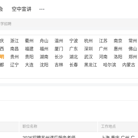
会
空中宣讲
理学招聘
庆
浙江
衢州
舟山
温州
宁波
杭州
江苏
南京
常州
西
南昌
福建
福州
厦门
广东
深圳
广州
惠州
佛山
明
贵州
贵阳
湖南
长沙
湖北
武汉
河南
洛阳
郑州
都
辽宁
大连
沈阳
吉林
长春
黑龙江
哈尔滨
内蒙古
职位名称
工作地点
2026招聘苏州课后服务老师
上海,重庆,广州,广东,深圳,长沙,湖南,江苏,苏州,西安,陕西,成都,四