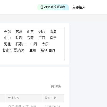
APP 搜海量职位
我要招人
APP 聊投递进度
APP 淘面试经验
无锡
苏州
山东
烟台
青岛
中山
珠海
东莞
广西
南宁
河北
石家庄
山西
太原
甘肃,宁夏,青海
兰州
新疆,西藏
共18条
专业标签
发布日期
川,新疆,昆明,云南,杭州,浙江
数学
物理
化学
生物
马列
2026-06-05
心理
外语
教育
汉语