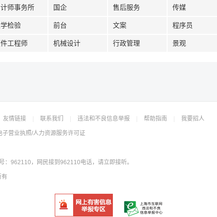
会计师事务所
国企
售后服务
传媒
医学检验
前台
文案
程序员
硬件工程师
机械设计
行政管理
景观
友情链接
|
联系我们
|
违法和不良信息举报
|
帮助指南
|
我要招人
电子营业执照/人力资源服务许可证
962110，网民接到962110电话，请立即接听。
所有