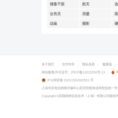
储备干部
航天
业务员
测量
动画
摄影
关于我们
|
合作伙伴
|
隐私条款
|
触屏版
|
网站备案/许可证号：
沪ICP备12015550号-13
|
沪公网安备 31011502002551 号
上海市反电信网络诈骗中心防范劝阻电话和短信统一专号：
Copyright
©前锦网络信息技术（上海）有限公司
版权