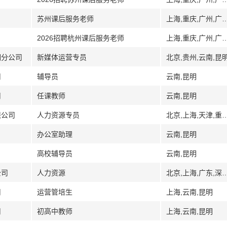
苏州课后服务老师
上海,重庆,广州,广东,深圳,长沙,湖南,苏州,江苏,西安,陕西,成都,四
2026招聘杭州课后服务老师
上海,重庆,广州,广东,深圳,长沙,湖南,苏州,江苏,西安,陕西,成都,四
明分公司
新媒体运营专员
北京,贵州,云南,昆
司
辅导员
云南,昆明
司
任课教师
云南,昆明
限公司
人力资源专员
北京,上海,天津,重庆,合肥,安徽,福建,福州,厦门,广州,广东,深圳,佛山,南宁,广西,贵阳,贵州,三亚,海南,哈尔滨,黑龙江,郑州,河南,武汉,湖北,长沙,湖南,南昌,江西,南京,江苏,苏州,无锡,长春,吉林,
办公室助理
云南,昆明
高校辅导员
云南,昆明
公司
人力资源
北京,上海,广东,深圳,
司
运营管培生
上海,云南,昆明
司
初高中教师
上海,云南,昆明