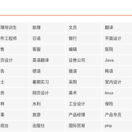
管理培训生
助理
文员
翻译
软件工程师
日语
银行
平面设计
销售
客服
编辑
医院
网页设计
英语翻译
证券公司
Java
广告
德语
俄语
韩语
护士
暑期实习
采购
室内设计
法务
网页设计
美术
linux
园林
水利
工业设计
保险
人事
旅游
产品经理
产品专员
电视台
出版社
国际贸易
php