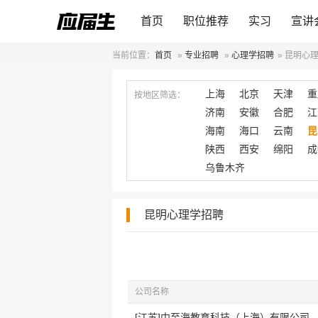
首页
职位推荐
实习
宣讲
当前位置：
首页
»
专业招聘
»
心理学招聘
»
昆明心
上海
北京
天津
重
按地区筛选：
济南
安徽
合肥
江
海南
海口
云南
昆
陕西
西安
绵阳
成
乌鲁木齐
昆明心理学招聘
公司名称
[江苏]中至海教育科技（上海）有限公司