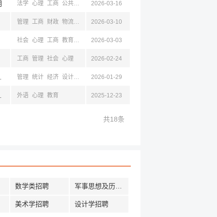
明
法学
心理
工商
公共
汉语
2026-03-16
管理
工商
财政
物流
公共
2026-03-10
汉语
经贸
影视
设计
计算机
数学
自动
安全
社会
心理
工商
教育
汉语
2026-03-03
工商
管理
社会
心理
2026-02-24
南,昆明
管理
统计
经济
设计
汉语
2026-01-29
新闻
计算机
法学
工商
心理
南,长沙,昆明,云南
外语
心理
教育
2025-12-23
共18条
数学类招聘
军事思想及历史招聘
美术学招聘
设计学招聘