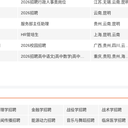
2026招聘行政人事类岗位
江苏,无锡,云南,昆
2026招聘
云南,昆明
服务部主任助理
贵州,云南,昆明
HR管培生
上海,昆明,云南
司
2026校园招聘
广西,贵州,四川,云
2026招聘高中语文|高中数学|高中英语|高中物理|高中化学|高中生物|高中政治|高中历史|高中地理|高中音乐|高中体育|高中美术|高中信息技术通用技术|高中心理健康教师
重庆,贵阳,贵州,海南,海口,武汉,湖北,湖
物理学招聘
金融学招聘
战役学招聘
战术学招聘
新闻传播招聘
能源动力招聘
音乐与舞蹈招聘
临床医学招聘