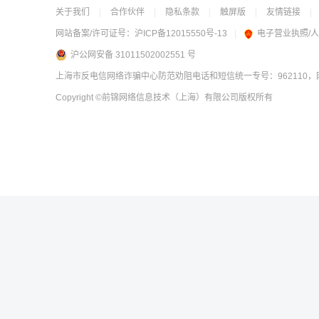
关于我们
|
合作伙伴
|
隐私条款
|
触屏版
|
友情链接
|
网站备案/许可证号：
沪ICP备12015550号-13
|
电子营业执照/
沪公网安备 31011502002551 号
上海市反电信网络诈骗中心防范劝阻电话和短信统一专号：962110，网
Copyright
©前锦网络信息技术（上海）有限公司
版权所有