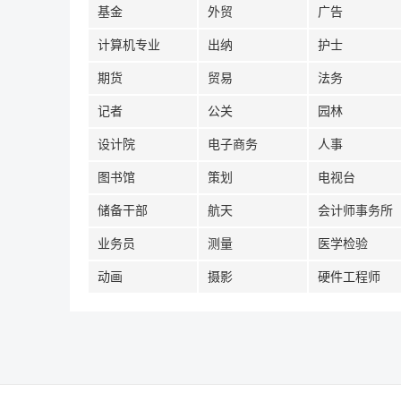
基金
外贸
广告
计算机专业
出纳
护士
期货
贸易
法务
记者
公关
园林
设计院
电子商务
人事
图书馆
策划
电视台
储备干部
航天
会计师事务所
业务员
测量
医学检验
动画
摄影
硬件工程师