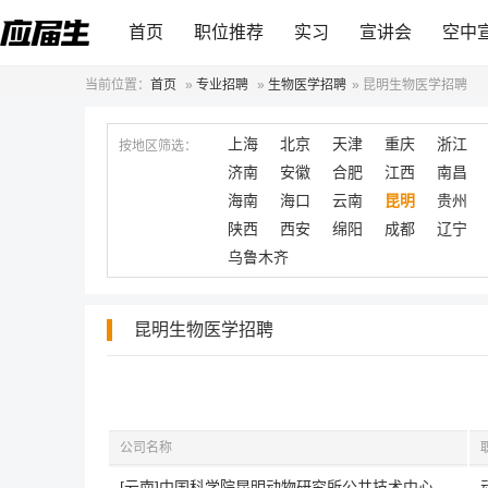
首页
职位推荐
实习
宣讲会
空中
当前位置：
首页
»
专业招聘
»
生物医学招聘
»
昆明生物医学招聘
上海
北京
天津
重庆
浙江
按地区筛选：
济南
安徽
合肥
江西
南昌
海南
海口
云南
昆明
贵州
陕西
西安
绵阳
成都
辽宁
乌鲁木齐
昆明生物医学招聘
公司名称
[云南]中国科学院昆明动物研究所公共技术中心