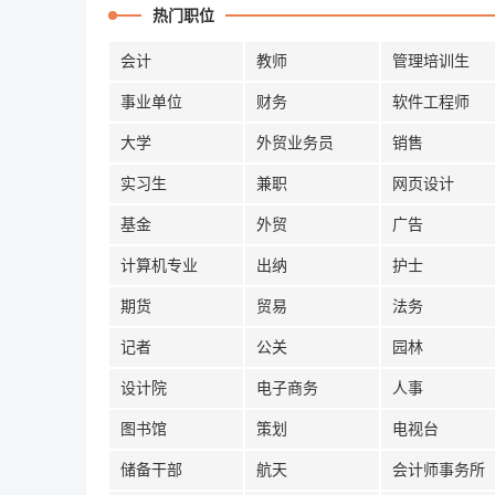
热门职位
会计
教师
管理培训生
事业单位
财务
软件工程师
大学
外贸业务员
销售
实习生
兼职
网页设计
基金
外贸
广告
计算机专业
出纳
护士
期货
贸易
法务
记者
公关
园林
设计院
电子商务
人事
图书馆
策划
电视台
储备干部
航天
会计师事务所