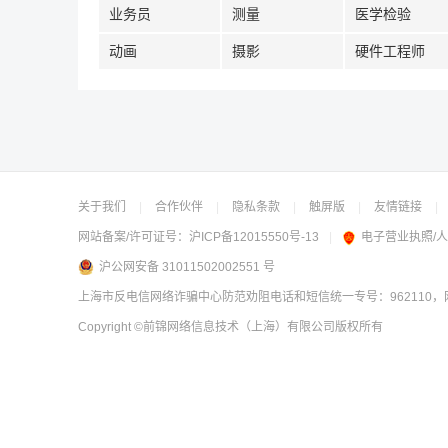
业务员
测量
医学检验
动画
摄影
硬件工程师
关于我们
|
合作伙伴
|
隐私条款
|
触屏版
|
友情链接
|
网站备案/许可证号：
沪ICP备12015550号-13
|
电子营业执照/
沪公网安备 31011502002551 号
上海市反电信网络诈骗中心防范劝阻电话和短信统一专号：962110，网
Copyright
©前锦网络信息技术（上海）有限公司
版权所有