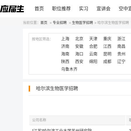
首页
职位推荐
实习
宣讲会
空中
当前位置：
首页
»
专业招聘
»
生物医学招聘
»
哈尔滨生物医学招聘
上海
北京
天津
重庆
浙江
按地区筛选：
济南
安徽
合肥
江西
南昌
海南
海口
云南
昆明
贵州
陕西
西安
绵阳
成都
辽宁
乌鲁木齐
哈尔滨生物医学招聘
公司名称
[江苏]哈尔滨工业大学苏州研究院