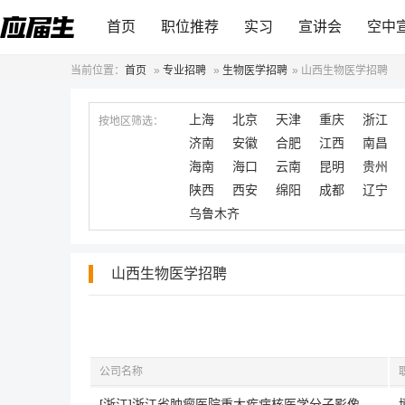
首页
职位推荐
实习
宣讲会
空中
当前位置：
首页
»
专业招聘
»
生物医学招聘
»
山西生物医学招聘
上海
北京
天津
重庆
浙江
按地区筛选：
济南
安徽
合肥
江西
南昌
海南
海口
云南
昆明
贵州
陕西
西安
绵阳
成都
辽宁
乌鲁木齐
山西生物医学招聘
公司名称
[浙江]浙江省肿瘤医院重大疾病核医学分子影像杰出创新团队