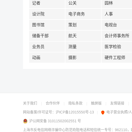
记者
公关
园林
设计院
电子商务
人事
图书馆
策划
电视台
储备干部
航天
会计师事务所
业务员
测量
医学检验
动画
摄影
硬件工程师
关于我们
|
合作伙伴
|
隐私条款
|
触屏版
|
友情链接
|
网站备案/许可证号：
沪ICP备12015550号-13
|
电子营业执照/
沪公网安备 31011502002551 号
上海市反电信网络诈骗中心防范劝阻电话和短信统一专号：962110，网