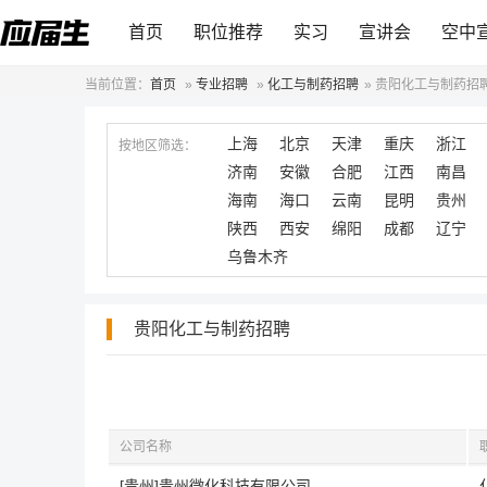
首页
职位推荐
实习
宣讲会
空中
当前位置：
首页
»
专业招聘
»
化工与制药招聘
»
贵阳化工与制药招
上海
北京
天津
重庆
浙江
按地区筛选：
济南
安徽
合肥
江西
南昌
海南
海口
云南
昆明
贵州
陕西
西安
绵阳
成都
辽宁
乌鲁木齐
贵阳化工与制药招聘
公司名称
[贵州]贵州微化科技有限公司