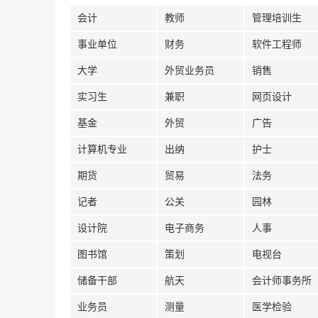
会计
教师
管理培训生
事业单位
财务
软件工程师
大学
外贸业务员
销售
实习生
兼职
网页设计
基金
外贸
广告
计算机专业
出纳
护士
期货
贸易
法务
记者
公关
园林
设计院
电子商务
人事
图书馆
策划
电视台
储备干部
航天
会计师事务所
业务员
测量
医学检验