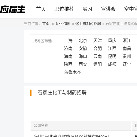
首页
职位推荐
实习
宣讲会
空中
当前位置：
首页
»
专业招聘
»
化工与制药招聘
»
石家庄化工与制药
上海
北京
天津
重庆
浙江
按地区筛选：
济南
安徽
合肥
江西
南昌
海南
海口
云南
昆明
贵州
陕西
西安
绵阳
成都
辽宁
乌鲁木齐
石家庄化工与制药招聘
公司名称
[河北]河北省众联能源环保科技有限公司