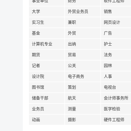
事业单位
财务
软件工程师
大学
外贸业务员
销售
实习生
兼职
网页设计
基金
外贸
广告
计算机专业
出纳
护士
期货
贸易
法务
记者
公关
园林
设计院
电子商务
人事
图书馆
策划
电视台
储备干部
航天
会计师事务所
业务员
测量
医学检验
动画
摄影
硬件工程师