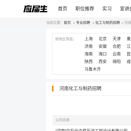
首页
职位推荐
实习
宣讲
当前位置：
首页
»
专业招聘
»
化工与制药招聘
»
河
上海
北京
天津
重
按地区筛选：
济南
安徽
合肥
江
海南
海口
云南
昆
陕西
西安
绵阳
成
乌鲁木齐
河南化工与制药招聘
公司名称
[河南]中石化中原石油工程设计有限公司