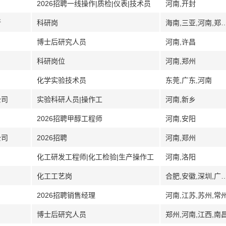
2026招聘一线操作|质检|仪表|技术员
河南,开封
所
科研岗
海南,三亚,河南,郑州,安阳
博士后研究人员
河南,许昌
科研岗位
河南,郑州
化学实验技术员
东莞,广东,河南
公司
实验科研人员|操作工
河南,新乡
2026招聘甲醇工程师
河南,安阳
公司
2026招聘
河南,郑州
化工研发工程师|化工检验|生产操作工
河南,洛阳
化工工艺岗
合肥,安徽,深圳,广东,广西,南宁,贵州,遵义,河南,商丘,湖北,孝感,荆州,青海,
2026招聘销售经理
河南,江苏,苏州,常
博士后研究人员
郑州,河南,江西,南