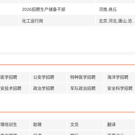
2026招聘生产储备干部
河南,商丘
化工运行岗
北京,河北,唐山,沧州,邢台,河南,平顶山,江西,内蒙古,呼
中医学招聘
公安学招聘
特种医学招聘
海洋学招聘
公安技术招聘
政治学招聘
军队政治招聘
安全科学招聘
管理培训生
助理
文员
翻译