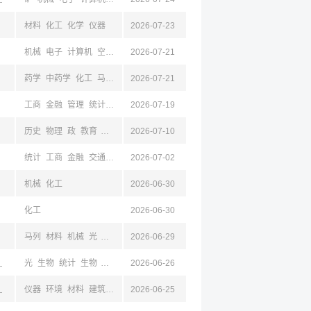
材料
化工
化学
仪器
2026-07-23
机械
电子
计算机
空天
药学
2026-07-21
中药学
化工
马列
教育
公共
药学
中药学
化工
马列
教育
2026-07-21
公安
公共
工商
金融
管理
统计
心理
2026-07-19
公共
经济
机械
电气
自动
安全
物流
工业
历史
物理
政
教育
化工
2026-07-10
统计
工商
金融
交通
化工
2026-07-02
法学
计算机
数学
经济
机械
化工
2026-06-30
化工
2026-06-30
马列
材料
机械
光
化工
物理
2026-06-29
电子
计算机
江,河南,郑州
光
生物
统计
生物
基础医学
2026-06-26
公共卫生与预防
药学
计算机
经济
生工
材
,山东,青岛
仪器
环境
材料
建筑
化工
2026-06-25
外语
管理