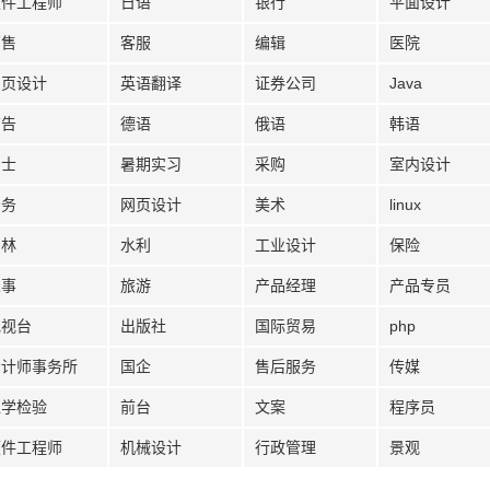
软件工程师
日语
银行
平面设计
销售
客服
编辑
医院
网页设计
英语翻译
证券公司
Java
广告
德语
俄语
韩语
护士
暑期实习
采购
室内设计
法务
网页设计
美术
linux
园林
水利
工业设计
保险
人事
旅游
产品经理
产品专员
电视台
出版社
国际贸易
php
会计师事务所
国企
售后服务
传媒
医学检验
前台
文案
程序员
硬件工程师
机械设计
行政管理
景观