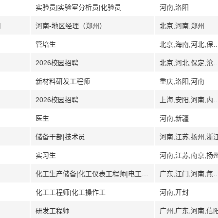
实验员|实验室分析员|化验员
河南,洛阳
司
河南-地区经理（郑州）
北京,河南,郑州
管培生
北京,海南,河北,保定,沧州,邢台
2026校园招聘
北京,河北,保定,沧州,邢台,
新材料研发工程师
重庆,洛阳,河南
2026校园招聘
上海,安阳,河南,内蒙古,包头
医生
河南,新疆
储备干部|技术员
河南,江苏,扬州,浙
实习生
河南,江苏,南京,扬
化工生产储备|化工仪表工程师|电工|设备技术员
广东,江门,河南,焦作,湖北,江苏,辽宁,抚顺,山
化工工程师|化工操作工
河南,开封
研发工程师
广州,广东,河南,信