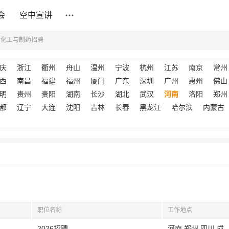
会
空中宣讲
南化工与制药招聘
庆
浙江
衢州
舟山
温州
宁波
杭州
江苏
南京
常州
西
南昌
福建
福州
厦门
广东
深圳
广州
惠州
佛山
明
贵州
贵阳
湖南
长沙
湖北
武汉
河南
洛阳
郑州
都
辽宁
大连
沈阳
吉林
长春
黑龙江
哈尔滨
内蒙古
职位名称
工作地点
2026招聘
河南,郑州,四川,成都,