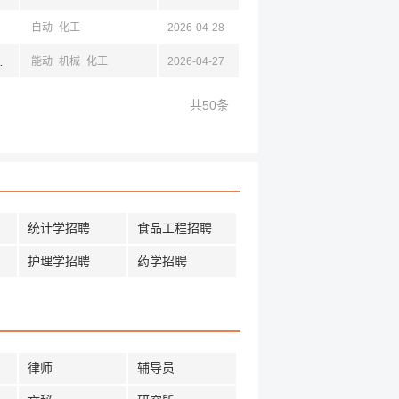
自动
化工
2026-04-28
和浩特,山东,菏泽,山西
能动
机械
化工
2026-04-27
共50条
统计学招聘
食品工程招聘
护理学招聘
药学招聘
律师
辅导员