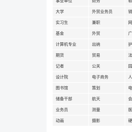
事业单位
财务
大学
外贸业务员
实习生
兼职
基金
外贸
计算机专业
出纳
期货
贸易
记者
公关
设计院
电子商务
图书馆
策划
储备干部
航天
业务员
测量
动画
摄影