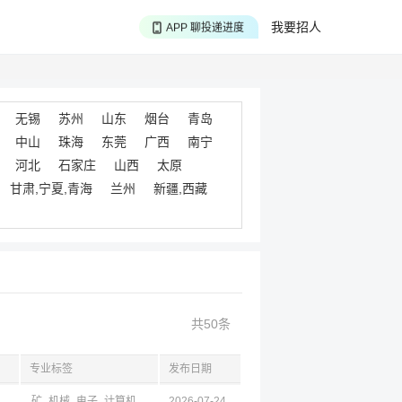
APP 搜海量职位
我要招人
APP 聊投递进度
APP 淘面试经验
无锡
苏州
山东
烟台
青岛
中山
珠海
东莞
广西
南宁
河北
石家庄
山西
太原
甘肃,宁夏,青海
兰州
新疆,西藏
共50条
专业标签
发布日期
达州,新疆
矿
机械
电子
计算机
化工
2026-07-24
建筑
能动