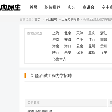
首页
职位推荐
实习
宣讲会
空中
当前位置：
首页
»
专业招聘
»
工程力学招聘
»
新疆,西藏工程力学招
上海
北京
天津
重庆
浙江
按地区筛选：
济南
安徽
合肥
江西
南昌
海南
海口
云南
昆明
贵州
陕西
西安
绵阳
成都
辽宁
乌鲁木齐
新疆,西藏工程力学招聘
公司名称
该专业暂无数据