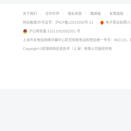
关于我们
|
合作伙伴
|
隐私条款
|
触屏版
|
友情链接
|
网站备案/许可证号：
沪ICP备12015550号-13
|
电子营业执照/
沪公网安备 31011502002551 号
上海市反电信网络诈骗中心防范劝阻电话和短信统一专号：962110，网
Copyright
©前锦网络信息技术（上海）有限公司
版权所有