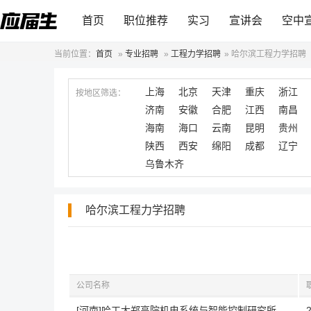
首页
职位推荐
实习
宣讲会
空中
当前位置：
首页
»
专业招聘
»
工程力学招聘
»
哈尔滨工程力学招聘
上海
北京
天津
重庆
浙江
按地区筛选：
济南
安徽
合肥
江西
南昌
海南
海口
云南
昆明
贵州
陕西
西安
绵阳
成都
辽宁
乌鲁木齐
哈尔滨工程力学招聘
公司名称
[河南]哈工大郑高院机电系统与智能控制研究所