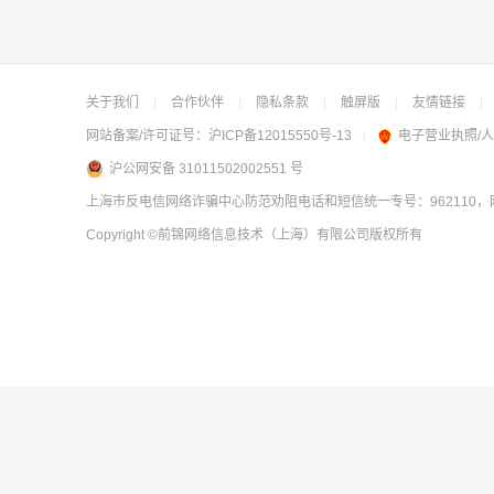
关于我们
|
合作伙伴
|
隐私条款
|
触屏版
|
友情链接
|
网站备案/许可证号：
沪ICP备12015550号-13
|
电子营业执照/
沪公网安备 31011502002551 号
上海市反电信网络诈骗中心防范劝阻电话和短信统一专号：962110，网
Copyright
©前锦网络信息技术（上海）有限公司
版权所有