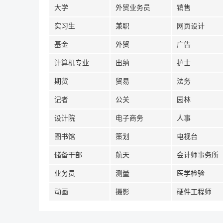
大学
外贸业务员
销售
实习生
兼职
网页设计
基金
外贸
广告
计算机专业
出纳
护士
期货
贸易
法务
记者
公关
园林
设计院
电子商务
人事
图书馆
策划
电视台
储备干部
航天
会计师事务所
业务员
测量
医学检验
动画
摄影
硬件工程师