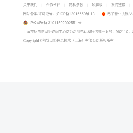
关于我们
|
合作伙伴
|
隐私条款
|
触屏版
|
友情链接
|
网站备案/许可证号：
沪ICP备12015550号-13
|
电子营业执照/
沪公网安备 31011502002551 号
上海市反电信网络诈骗中心防范劝阻电话和短信统一专号：962110，网
Copyright
©前锦网络信息技术（上海）有限公司
版权所有