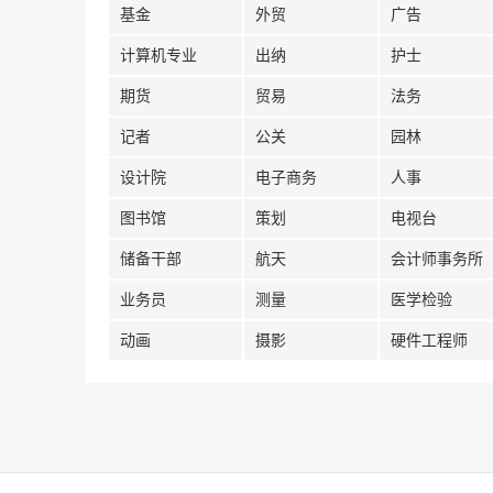
基金
外贸
广告
计算机专业
出纳
护士
期货
贸易
法务
记者
公关
园林
设计院
电子商务
人事
图书馆
策划
电视台
储备干部
航天
会计师事务所
业务员
测量
医学检验
动画
摄影
硬件工程师