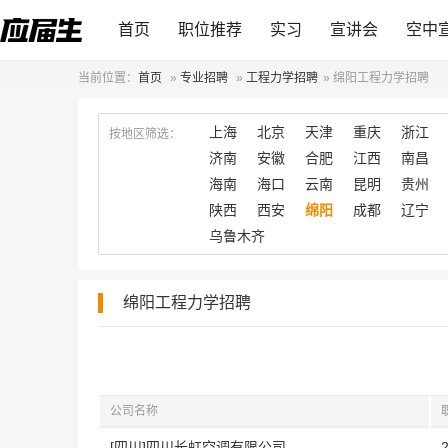
首页
职位推荐
实习
宣讲会
空中
当前位置：
首页
»
专业招聘
»
工程力学招聘
»
绵阳工程力学招聘
上海
北京
天津
重庆
浙江
按地区筛选：
济南
安徽
合肥
江西
南昌
海南
海口
云南
昆明
贵州
陕西
西安
绵阳
成都
辽宁
乌鲁木齐
绵阳工程力学招聘
公司名称
[四川]四川长虹空调有限公司