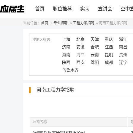
首页
职位推荐
实习
宣讲会
空中
当前位置：
首页
»
专业招聘
»
工程力学招聘
»
河南工程力学招聘
上海
北京
天津
重庆
浙江
按地区筛选：
济南
安徽
合肥
江西
南昌
海南
海口
云南
昆明
贵州
陕西
西安
绵阳
成都
辽宁
乌鲁木齐
河南工程力学招聘
公司名称
[河南]郑州宇通集团有限公司