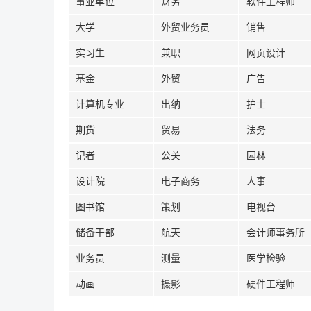
事业单位
财务
软件工程师
大学
外贸业务员
销售
实习生
兼职
网页设计
基金
外贸
广告
计算机专业
出纳
护士
期货
贸易
法务
记者
公关
园林
设计院
电子商务
人事
图书馆
策划
电视台
储备干部
航天
会计师事务所
业务员
测量
医学检验
动画
摄影
硬件工程师