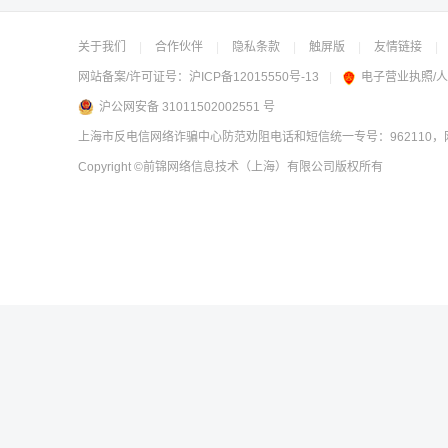
关于我们
|
合作伙伴
|
隐私条款
|
触屏版
|
友情链接
|
网站备案/许可证号：
沪ICP备12015550号-13
|
电子营业执照/
沪公网安备 31011502002551 号
上海市反电信网络诈骗中心防范劝阻电话和短信统一专号：962110，网
Copyright
©前锦网络信息技术（上海）有限公司
版权所有