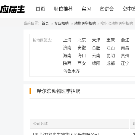
首页
职位推荐
实习
宣讲会
空中
当前位置：
首页
»
专业招聘
»
动物医学招聘
»
哈尔滨动物医学招聘
上海
北京
天津
重庆
浙江
按地区筛选：
济南
安徽
合肥
江西
南昌
海南
海口
云南
昆明
贵州
陕西
西安
绵阳
成都
辽宁
乌鲁木齐
哈尔滨动物医学招聘
公司名称
[黑龙江]谷实生物集团股份有限公司