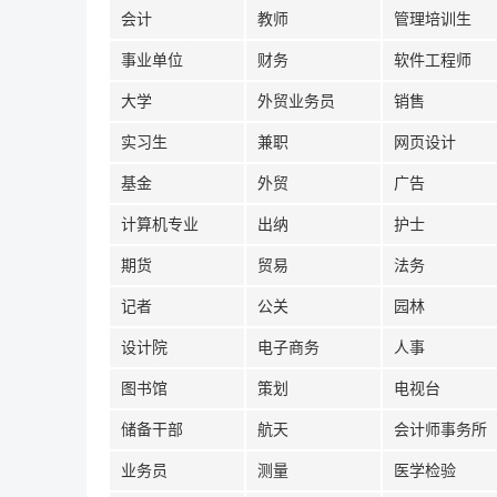
会计
教师
管理培训生
事业单位
财务
软件工程师
大学
外贸业务员
销售
实习生
兼职
网页设计
基金
外贸
广告
计算机专业
出纳
护士
期货
贸易
法务
记者
公关
园林
设计院
电子商务
人事
图书馆
策划
电视台
储备干部
航天
会计师事务所
业务员
测量
医学检验