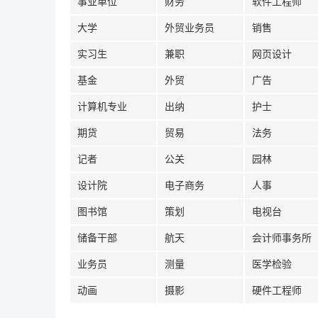
事业单位
财务
软件工程师
大学
外贸业务员
销售
实习生
兼职
网页设计
基金
外贸
广告
计算机专业
出纳
护士
期货
贸易
法务
记者
公关
园林
设计院
电子商务
人事
图书馆
策划
电视台
储备干部
航天
会计师事务所
业务员
测量
医学检验
动画
摄影
硬件工程师