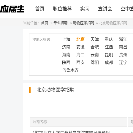
首页
职位推荐
实习
宣讲会
空中
当前位置：
首页
»
专业招聘
»
动物医学招聘
»
北京动物医学招聘
上海
北京
天津
重庆
浙江
按地区筛选：
济南
安徽
合肥
江西
南昌
海南
海口
云南
昆明
贵州
陕西
西安
绵阳
成都
辽宁
乌鲁木齐
北京动物医学招聘
公司名称
[北京]北京大学生命科学学院李毓龙课题组