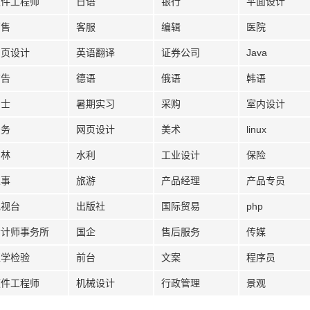
软件工程师
日语
银行
平面设计
销售
客服
编辑
医院
网页设计
英语翻译
证券公司
Java
广告
德语
俄语
韩语
护士
暑期实习
采购
室内设计
法务
网页设计
美术
linux
园林
水利
工业设计
保险
人事
旅游
产品经理
产品专员
电视台
出版社
国际贸易
php
会计师事务所
国企
售后服务
传媒
医学检验
前台
文案
程序员
硬件工程师
机械设计
行政管理
景观