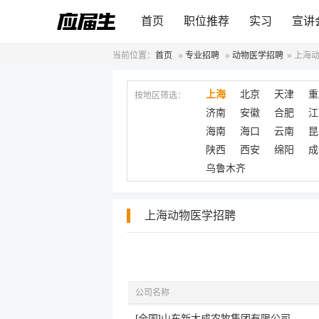
首页
职位推荐
实习
宣讲
当前位置：
首页
»
专业招聘
»
动物医学招聘
»
上海
上海
北京
天津
重
按地区筛选：
济南
安徽
合肥
江
海南
海口
云南
昆
陕西
西安
绵阳
成
乌鲁木齐
上海动物医学招聘
公司名称
[全国]山东新大成农牧集团有限公司