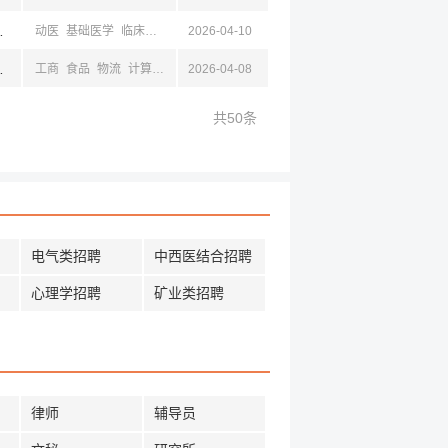
京,江苏,成都,四川
动医
基础医学
临床医学
物流
2026-04-10
社会
京,江苏,成都,四川
工商
食品
物流
计算机
金融
2026-04-08
化工
动物
动医
基础医学
电商
经贸
机械
共50条
电气类招聘
中西医结合招聘
心理学招聘
矿业类招聘
律师
辅导员