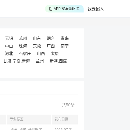
APP 搜海量职位
我要招人
APP 聊投递进度
APP 淘面试经验
无锡
苏州
山东
烟台
青岛
中山
珠海
东莞
广西
南宁
河北
石家庄
山西
太原
甘肃,宁夏,青海
兰州
新疆,西藏
共50条
专业标签
发布日期
京,江苏,成都,四川
动医
动物
基础医学
工商
2026-07-31