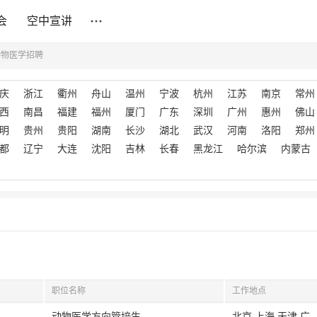
会
空中宣讲
动物医学招聘
庆
浙江
衢州
舟山
温州
宁波
杭州
江苏
南京
常州
西
南昌
福建
福州
厦门
广东
深圳
广州
惠州
佛山
明
贵州
贵阳
湖南
长沙
湖北
武汉
河南
洛阳
郑州
都
辽宁
大连
沈阳
吉林
长春
黑龙江
哈尔滨
内蒙古
职位名称
工作地点
动物医学方向管培生
北京,上海,天津,广州,广东,深圳,武汉,湖北,南