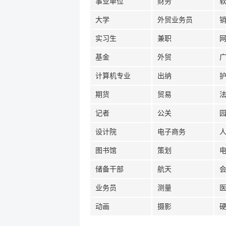
事业单位
财务
大学
外贸业务员
实习生
兼职
基金
外贸
计算机专业
出纳
期货
贸易
记者
公关
设计院
电子商务
图书馆
策划
储备干部
航天
业务员
测量
动画
摄影