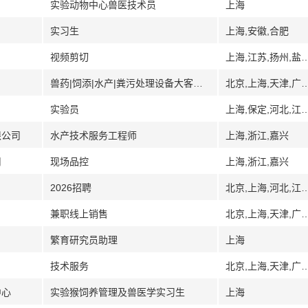
实验动物中心兽医技术员
上海
实习生
上海,安徽,合肥
视频剪切
上海,江苏,扬州,盐
兽药|饲添|水产|粪污处理设备大客户销售
北京,上海,天津,广州,广东,深圳,武汉,湖北,南
实验员
上海,保定,河北,江
限公司
水产技术服务工程师
上海,浙江,嘉兴
司
现场品控
上海,浙江,嘉兴
2026招聘
北京,上海,河北,江苏,南京,宿
兼职线上销售
北京,上海,天津,广州,广东,深圳,武汉,湖北,南
繁育研究员助理
上海
技术服务
北京,上海,天津,广州,广东,深圳,武汉,湖北,南
中心
实验猴饲养管理及兽医学实习生
上海