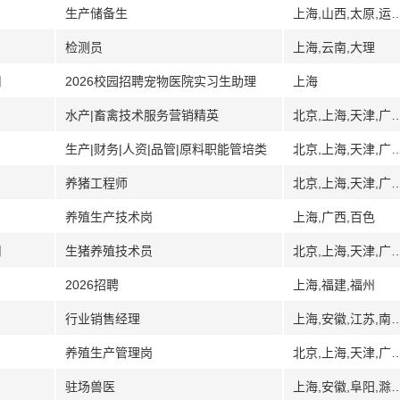
生产储备生
上海,山西,太原,运城,临汾
检测员
上海,云南,大理
司
2026校园招聘宠物医院实习生助理
上海
水产|畜禽技术服务营销精英
北京,上海,天津,广州,广东,深圳,武汉,湖北,南
生产|财务|人资|品管|原料职能管培类
北京,上海,天津,广州,广东,深圳,武汉,湖北,南
养猪工程师
北京,上海,天津,广州,广东,深圳,武汉,湖北,南
养殖生产技术岗
上海,广西,百色
司
生猪养殖技术员
北京,上海,天津,广州,广东,深圳,武汉,湖北,南
2026招聘
上海,福建,福州
行业销售经理
上海,安徽,江苏,南京,
养殖生产管理岗
北京,上海,天津,广州,广东,深圳,武汉,湖北,南
驻场兽医
上海,安徽,阜阳,滁州,深圳,广