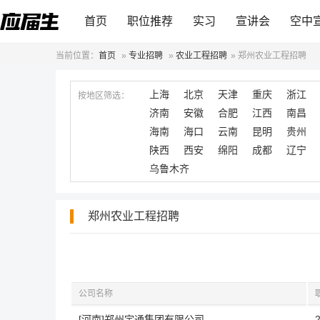
首页
职位推荐
实习
宣讲会
空中
当前位置：
首页
»
专业招聘
»
农业工程招聘
»
郑州农业工程招聘
上海
北京
天津
重庆
浙江
按地区筛选：
济南
安徽
合肥
江西
南昌
海南
海口
云南
昆明
贵州
陕西
西安
绵阳
成都
辽宁
乌鲁木齐
郑州农业工程招聘
公司名称
[河南]郑州宇通集团有限公司