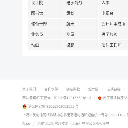
设计院
电子商务
人事
图书馆
策划
电视台
储备干部
航天
会计师事务所
业务员
测量
医学检验
动画
摄影
硬件工程师
关于我们
|
合作伙伴
|
隐私条款
|
触屏版
|
友情链接
|
网站备案/许可证号：
沪ICP备12015550号-13
|
电子营业执照/
沪公网安备 31011502002551 号
上海市反电信网络诈骗中心防范劝阻电话和短信统一专号：962110，网
Copyright
©前锦网络信息技术（上海）有限公司
版权所有