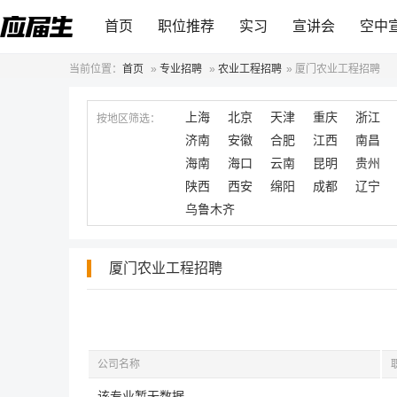
首页
职位推荐
实习
宣讲会
空中
当前位置：
首页
»
专业招聘
»
农业工程招聘
»
厦门农业工程招聘
上海
北京
天津
重庆
浙江
按地区筛选：
济南
安徽
合肥
江西
南昌
海南
海口
云南
昆明
贵州
陕西
西安
绵阳
成都
辽宁
乌鲁木齐
厦门农业工程招聘
公司名称
该专业暂无数据