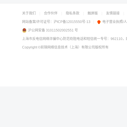
关于我们
|
合作伙伴
|
隐私条款
|
触屏版
|
友情链接
|
网站备案/许可证号：
沪ICP备12015550号-13
|
电子营业执照/
沪公网安备 31011502002551 号
上海市反电信网络诈骗中心防范劝阻电话和短信统一专号：962110，网
Copyright
©前锦网络信息技术（上海）有限公司
版权所有