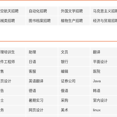
航空航天招聘
自动化招聘
外国文学招聘
马克思主义招
机械类招聘
图书档案招聘
植物生产招聘
经济与贸易招
管理培训生
助理
文员
翻译
软件工程师
日语
银行
平面设计
销售
客服
编辑
医院
网页设计
英语翻译
证券公司
Java
广告
德语
俄语
韩语
护士
暑期实习
采购
室内设计
法务
网页设计
美术
linux