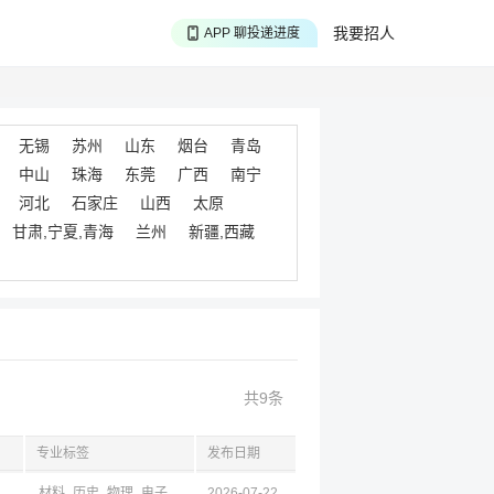
APP 搜海量职位
我要招人
APP 聊投递进度
APP 淘面试经验
无锡
苏州
山东
烟台
青岛
中山
珠海
东莞
广西
南宁
河北
石家庄
山西
太原
甘肃,宁夏,青海
兰州
新疆,西藏
共9条
专业标签
发布日期
材料
历史
物理
电子
化工
2026-07-22
环境
食品
生物
生物
生工
公共卫生与预防
药