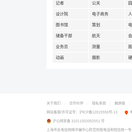
记者
公关
设计院
电子商务
图书馆
策划
储备干部
航天
业务员
测量
动画
摄影
关于我们
|
合作伙伴
|
隐私条款
|
触屏版
|
网站备案/许可证号：
沪ICP备12015550号-13
|
沪公网安备 31011502002551 号
上海市反电信网络诈骗中心防范劝阻电话和短信统一专号：