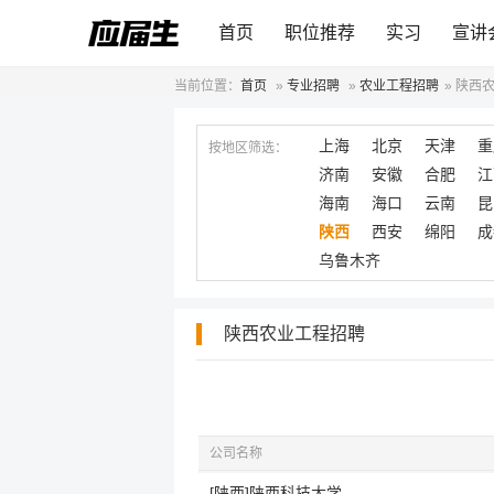
首页
职位推荐
实习
宣讲
当前位置：
首页
»
专业招聘
»
农业工程招聘
»
陕西
上海
北京
天津
重
按地区筛选：
济南
安徽
合肥
江
海南
海口
云南
昆
陕西
西安
绵阳
成
乌鲁木齐
陕西农业工程招聘
公司名称
[陕西]陕西科技大学