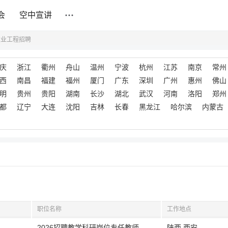
会
空中宣讲
农业工程招聘
庆
浙江
衢州
舟山
温州
宁波
杭州
江苏
南京
常州
西
南昌
福建
福州
厦门
广东
深圳
广州
惠州
佛山
明
贵州
贵阳
湖南
长沙
湖北
武汉
河南
洛阳
郑州
都
辽宁
大连
沈阳
吉林
长春
黑龙江
哈尔滨
内蒙古
职位名称
工作地点
2026招聘教学科研岗位专任教师
陕西,西安