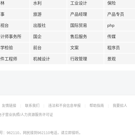
园林
水利
工业设计
保险
人事
旅游
产品经理
产品专员
电视台
出版社
国际贸易
php
会计师事务所
国企
售后服务
传媒
医学检验
前台
文案
程序员
硬件工程师
机械设计
行政管理
景观
友情链接
|
联系我们
|
违法和不良信息举报
|
帮助指南
|
我要招人
电子营业执照/人力资源服务许可证
962110，网民接到962110电话，请立即接听。