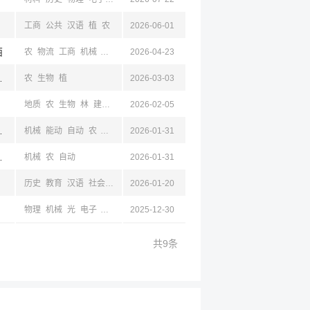
工商
公共
汉语
植
农
2026-06-01
西
农
物流
工商
机械
自动
建筑
2026-04-23
古,山东,山西,长治,陕西
农
生物
植
2026-03-03
地质
农
生物
林
建筑
土木
2026-02-05
测绘
马列
,陕西,成都,四川
机械
能动
自动
农
力学
土木
2026-01-31
交通
海洋
电气
仪器
材料
化工
矿
计算
成都,四川
机械
农
自动
2026-01-31
历史
教育
汉语
社会
政
化工
2026-01-20
生工
农
植
土木
管理
电子
统计
生物
计
物理
机械
光
电子
计算机
2025-12-30
材料
化工
管理
工商
建筑
地理
土木
新闻
共9条