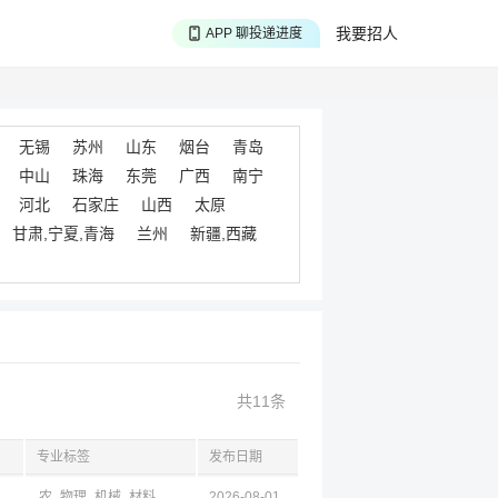
APP 聊投递进度
我要招人
APP 淘面试经验
APP 投精准职位
无锡
苏州
山东
烟台
青岛
中山
珠海
东莞
广西
南宁
河北
石家庄
山西
太原
甘肃,宁夏,青海
兰州
新疆,西藏
共11条
专业标签
发布日期
农
物理
机械
材料
化工
2026-08-01