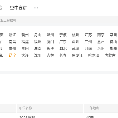
会
空中宣讲
农业工程招聘
庆
浙江
衢州
舟山
温州
宁波
杭州
江苏
南京
常州
西
南昌
福建
福州
厦门
广东
深圳
广州
惠州
佛山
明
贵州
贵阳
湖南
长沙
湖北
武汉
河南
洛阳
郑州
都
辽宁
大连
沈阳
吉林
长春
黑龙江
哈尔滨
内蒙古
职位名称
工作地点
2026招聘
辽宁