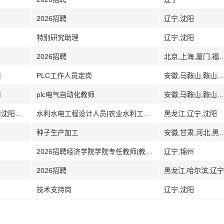
2026招聘
辽宁,沈阳
特别研究助理
辽宁,沈阳
2026招聘
北京,上海,厦门,福建,贵州,海南,武汉,湖北,南京,江苏,吉林,辽宁,沈阳
司
PLC工作人员定岗
安徽,马鞍山,鞍
司
plc电气自动化教师
安徽,马鞍山,鞍
[辽宁]黑龙江农垦勘测设计研究院有限公司沈阳分公司
水利水电工程设计人员|农业水利工程设计人员|测绘工程人员
黑龙江,辽宁,沈阳
种子生产加工
安徽,甘肃,河北,黑龙江,河南,湖北,江苏,吉林,辽宁,内蒙
2026招聘经济学院学院专任教师|教育学院专任教师|文学院专任教师|历史文化学院专任教师|数学科学学院专任教师|物理科学与技术学院专任教师|化学学院专任教师|材料与环境工程学院专任教师|食品科学与工程
辽宁,锦州
2026招聘
黑龙江,哈尔滨,辽宁
技术支持岗
辽宁,沈阳