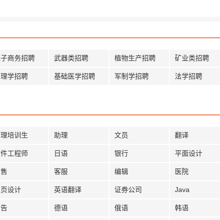
电子商务招聘
武器类招聘
植物生产招聘
矿业类招聘
护理学招聘
基础医学招聘
军制学招聘
法学招聘
管理培训生
助理
文员
翻译
软件工程师
日语
银行
平面设计
销售
客服
编辑
医院
网页设计
英语翻译
证券公司
Java
广告
德语
俄语
韩语