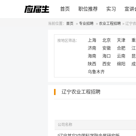
首页
职位推荐
实习
宣讲
当前位置：
首页
»
专业招聘
»
农业工程招聘
»
辽宁
上海
北京
天津
重
按地区筛选：
济南
安徽
合肥
江
海南
海口
云南
昆
陕西
西安
绵阳
成
乌鲁木齐
辽宁农业工程招聘
公司名称
[辽宁其它]中国科学院金属研究所