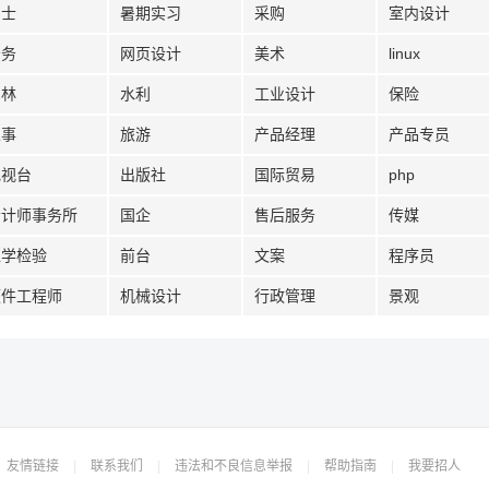
护士
暑期实习
采购
室内设计
法务
网页设计
美术
linux
园林
水利
工业设计
保险
人事
旅游
产品经理
产品专员
电视台
出版社
国际贸易
php
会计师事务所
国企
售后服务
传媒
医学检验
前台
文案
程序员
硬件工程师
机械设计
行政管理
景观
友情链接
|
联系我们
|
违法和不良信息举报
|
帮助指南
|
我要招人