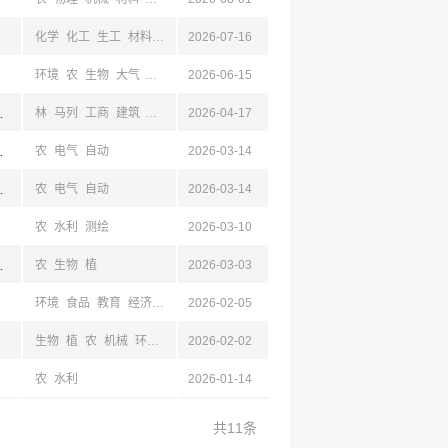
化学
化工
生工
材料
环境
2026-07-16
农
物理
生物
地球
地质
机械
光
土木
地质
环境
农
生物
大气
植
自然
2026-06-15
生工
林
地理
计算机
测绘
化工
,大连,阜新,丹东,内蒙古,四川
林
马列
工商
建筑
土木
生物
2026-04-17
植
农
电子
自动
公共卫生与预防
食品
环
山,辽宁
农
电气
自动
2026-03-14
山,辽宁
农
电气
自动
2026-03-14
农
水利
测绘
2026-03-10
古,山东,山西,长治,陕西
农
生物
植
2026-03-03
环境
食品
教育
经济
马列
2026-02-05
工商
金融
汉语
历史
民族
数学
统计
物理
生物
植
农
机械
环境
食品
2026-02-02
法学
工商
经济
财政
农
水利
2026-01-14
共11条