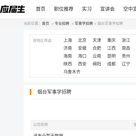
首页
职位推荐
实习
宣讲会
空中
当前位置：
首页
»
专业招聘
»
军事学招聘
»
烟台军事学招聘
上海
北京
天津
重庆
浙江
按地区筛选：
济南
安徽
合肥
江西
南昌
海南
海口
云南
昆明
贵州
陕西
西安
绵阳
成都
辽宁
乌鲁木齐
烟台军事学招聘
公司名称
该专业暂无数据