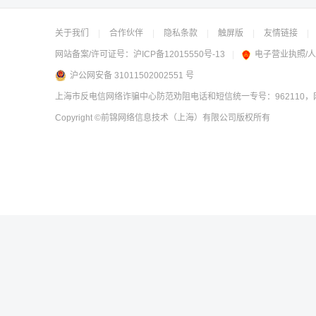
关于我们
|
合作伙伴
|
隐私条款
|
触屏版
|
友情链接
|
网站备案/许可证号：
沪ICP备12015550号-13
|
电子营业执照/
沪公网安备 31011502002551 号
上海市反电信网络诈骗中心防范劝阻电话和短信统一专号：962110，网
Copyright
©前锦网络信息技术（上海）有限公司
版权所有