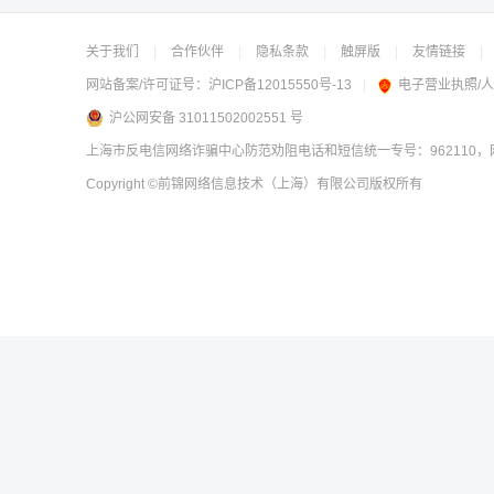
关于我们
|
合作伙伴
|
隐私条款
|
触屏版
|
友情链接
|
网站备案/许可证号：
沪ICP备12015550号-13
|
电子营业执照/
沪公网安备 31011502002551 号
上海市反电信网络诈骗中心防范劝阻电话和短信统一专号：962110，网
Copyright
©前锦网络信息技术（上海）有限公司
版权所有