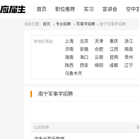
首页
职位推荐
实习
宣讲会
空中
当前位置：
首页
»
专业招聘
»
军事学招聘
»
南宁军事学招聘
上海
北京
天津
重庆
浙江
按地区筛选：
济南
安徽
合肥
江西
南昌
海南
海口
云南
昆明
贵州
陕西
西安
绵阳
成都
辽宁
乌鲁木齐
南宁军事学招聘
公司名称
该专业暂无数据