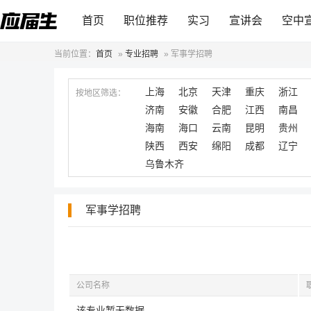
首页
职位推荐
实习
宣讲会
空中
当前位置：
首页
»
专业招聘
»
军事学招聘
上海
北京
天津
重庆
浙江
按地区筛选：
济南
安徽
合肥
江西
南昌
海南
海口
云南
昆明
贵州
陕西
西安
绵阳
成都
辽宁
乌鲁木齐
军事学招聘
公司名称
该专业暂无数据