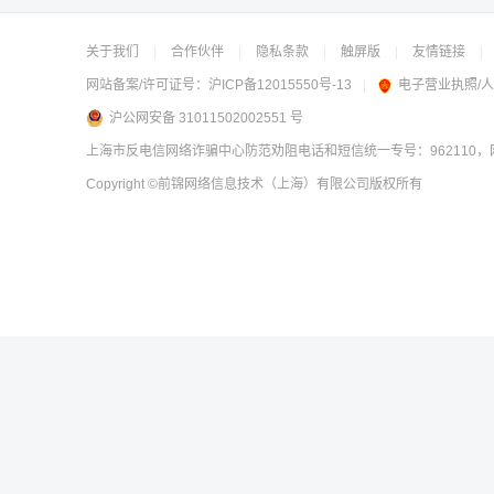
关于我们
|
合作伙伴
|
隐私条款
|
触屏版
|
友情链接
|
网站备案/许可证号：
沪ICP备12015550号-13
|
电子营业执照/
沪公网安备 31011502002551 号
上海市反电信网络诈骗中心防范劝阻电话和短信统一专号：962110，网
Copyright
©前锦网络信息技术（上海）有限公司
版权所有