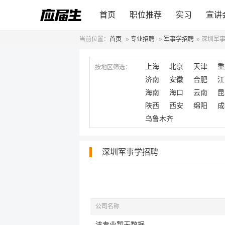
首页
职位推荐
实习
宣讲
当前位置：
首页
»
专业招聘
»
军事学招聘
»
深圳军
上海
北京
天津
重
按地区筛选：
济南
安徽
合肥
江
海南
海口
云南
昆
陕西
西安
绵阳
成
乌鲁木齐
深圳军事学招聘
公司名称
该专业暂无数据