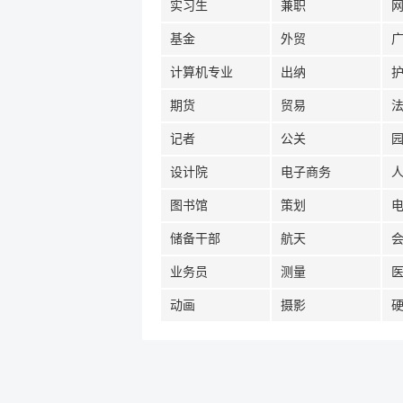
实习生
兼职
基金
外贸
计算机专业
出纳
期货
贸易
记者
公关
设计院
电子商务
图书馆
策划
储备干部
航天
业务员
测量
动画
摄影