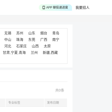
APP 搜海量职位
我要招人
APP 聊投递进度
APP 淘面试经验
无锡
苏州
山东
烟台
青岛
中山
珠海
东莞
广西
南宁
河北
石家庄
山西
太原
甘肃,宁夏,青海
兰州
新疆,西藏
共0条
专业标签
发布日期