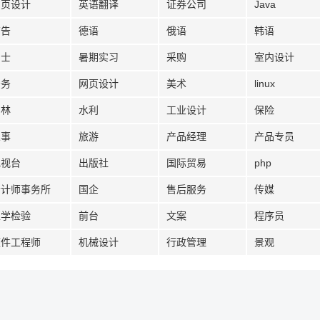
网页设计
英语翻译
证券公司
Java
广告
德语
俄语
韩语
护士
暑期实习
采购
室内设计
法务
网页设计
美术
linux
园林
水利
工业设计
保险
人事
旅游
产品经理
产品专员
电视台
出版社
国际贸易
php
会计师事务所
国企
售后服务
传媒
医学检验
前台
文案
程序员
硬件工程师
机械设计
行政管理
景观