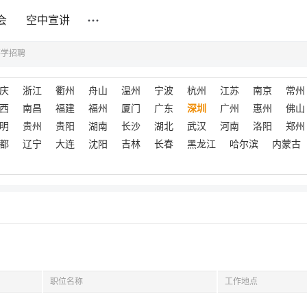
会
空中宣讲
事学招聘
庆
浙江
衢州
舟山
温州
宁波
杭州
江苏
南京
常州
西
南昌
福建
福州
厦门
广东
深圳
广州
惠州
佛山
明
贵州
贵阳
湖南
长沙
湖北
武汉
河南
洛阳
郑州
都
辽宁
大连
沈阳
吉林
长春
黑龙江
哈尔滨
内蒙古
职位名称
工作地点