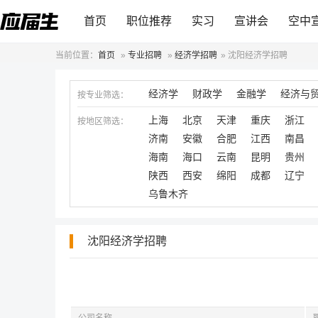
首页
职位推荐
实习
宣讲会
空中
当前位置：
首页
»
专业招聘
»
经济学招聘
»
沈阳经济学招聘
经济学
财政学
金融学
经济与
按专业筛选：
上海
北京
天津
重庆
浙江
按地区筛选：
济南
安徽
合肥
江西
南昌
海南
海口
云南
昆明
贵州
陕西
西安
绵阳
成都
辽宁
乌鲁木齐
沈阳经济学招聘