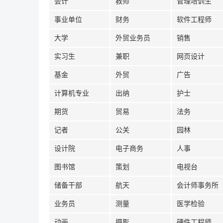
会计
教师
管理培训生
事业单位
财务
软件工程师
大学
外贸业务员
销售
实习生
兼职
网页设计
基金
外贸
广告
计算机专业
出纳
护士
期货
贸易
法务
记者
公关
园林
设计院
电子商务
人事
图书馆
策划
电视台
储备干部
航天
会计师事务所
业务员
测量
医学检验
动画
摄影
硬件工程师