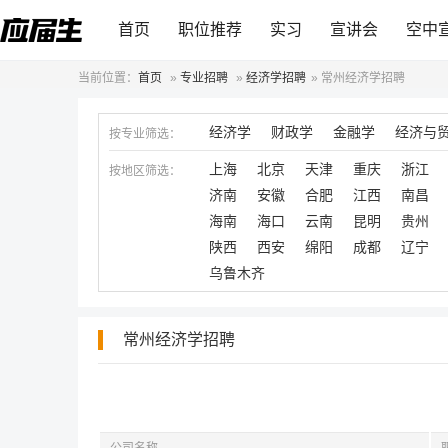
首页
职位推荐
实习
宣讲会
空中
当前位置：
首页
»
专业招聘
»
经济学招聘
»
常州经济学招聘
经济学
财政学
金融学
经济与
按专业筛选：
上海
北京
天津
重庆
浙江
按地区筛选：
济南
安徽
合肥
江西
南昌
海南
海口
云南
昆明
贵州
陕西
西安
绵阳
成都
辽宁
乌鲁木齐
常州经济学招聘