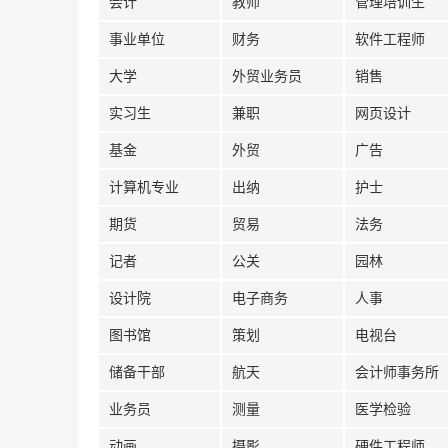
会计
教师
管理培训生
事业单位
财务
软件工程师
大学
外贸业务员
销售
实习生
兼职
网页设计
基金
外贸
广告
计算机专业
出纳
护士
期货
贸易
法务
记者
公关
园林
设计院
电子商务
人事
图书馆
策划
电视台
储备干部
航天
会计师事务所
业务员
测量
医学检验
动画
摄影
硬件工程师