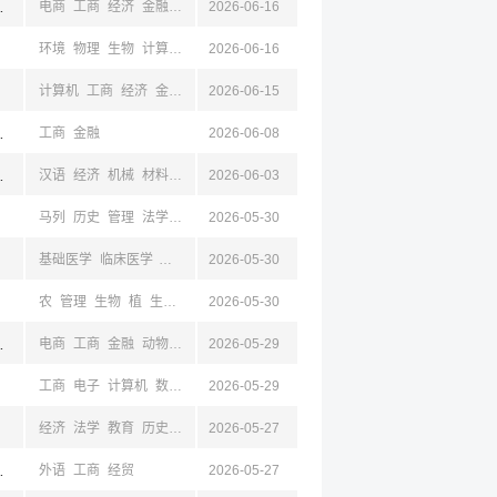
,四川,云南
电商
工商
经济
金融
设计
2026-06-16
水利
测绘
环境
物理
生物
计算机
电子
2026-06-16
测绘
管理
统计
经济
政
外语
计算机
工商
经济
金融
财政
2026-06-15
管理
土木
水利
建筑
法学
经贸
汉语
环境
大连,辽宁
工商
金融
2026-06-08
,曲阜,菏泽,德州,滨州,临沂
汉语
经济
机械
材料
电子
2026-06-03
工商
财政
外语
统计
计算机
金融
临床医学
马列
历史
管理
法学
教育
2026-05-30
经济
基础医学
临床医学
护理学
口腔医学
2026-05-30
生物
公共卫生与预防
中医学
药学
农
管理
生物
植
生物
临床医学
2026-05-30
药学
工商
经济
教育
青海,山西,陕西
电商
工商
金融
动物
物流
2026-05-29
计算机
工商
电子
计算机
数学
统计
2026-05-29
电气
新闻
法学
经济
经贸
经济
法学
教育
历史
管理
2026-05-27
马列
,西安,西藏
外语
工商
经贸
2026-05-27