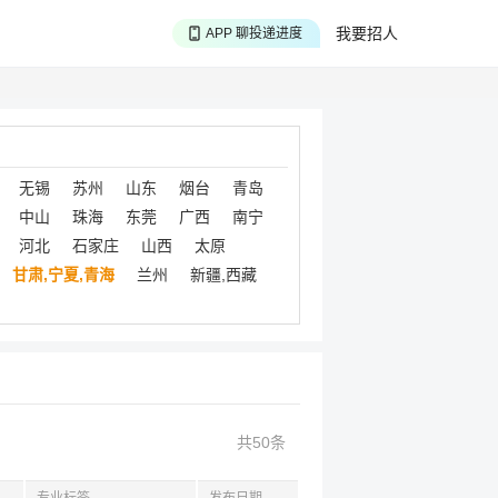
APP 搜海量职位
我要招人
APP 聊投递进度
APP 淘面试经验
无锡
苏州
山东
烟台
青岛
中山
珠海
东莞
广西
南宁
河北
石家庄
山西
太原
甘肃,宁夏,青海
兰州
新疆,西藏
共50条