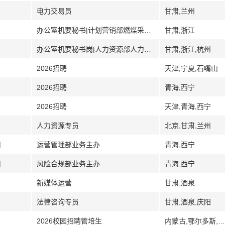
电力交易员
甘肃,兰州
办公室机要秘书|计划营销部燃煤采购岗
甘肃,浙江
办公室机要秘书岗|人力资源部人力资源岗|计划营销部燃煤采购岗|物资采购部物资采购岗
甘肃,浙江,杭州
2026招聘
天津,宁夏,石嘴山
2026招聘
青海,西宁
2026招聘
天津,青海,西宁
人力资源专员
北京,甘肃,兰州
司
运营管理部业务主办
青海,西宁
司
风险合规部业务主办
青海,西宁
新媒体运营
甘肃,酒泉
法律咨询专员
甘肃,酒泉,庆阳
2026校园招聘管培生
内蒙古,鄂尔多斯,宁夏,银川