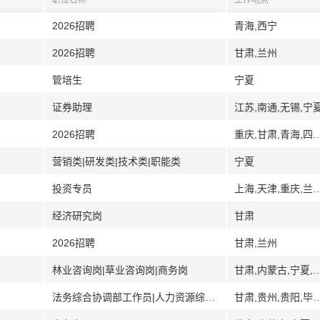
职位名称
工作地点
2026招聘
青海,西宁
2026招聘
甘肃,兰州
管培生
宁夏
证券助理
江苏,南通,无锡,宁
2026招聘
重庆,甘肃,青海,四川,
营销类|研发类|技术类|职能类
宁夏
投资专员
上海,天津,重庆,兰州,甘肃,海南,郑州,河南,宜昌,湖北,恩施,江苏,南通,盐城,
经济研究岗
甘肃
2026招聘
甘肃,兰州
林业咨询岗|草业咨询岗|商务岗
甘肃,内蒙古,宁夏,银川,青海
法务综合协调部工作员|人力资源综合协调部工作员|文员综合协调部工作员|财务管理部工作员
甘肃,贵州,贵阳,毕节,长沙,湖