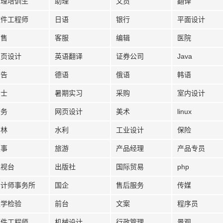
管理培训生
助理
文员
翻译
软件工程师
日语
银行
平面设计
销售
客服
编辑
医院
网页设计
英语翻译
证券公司
Java
广告
德语
俄语
韩语
护士
暑期实习
采购
室内设计
法务
网页设计
美术
linux
园林
水利
工业设计
保险
人事
旅游
产品经理
产品专员
电视台
出版社
国际贸易
php
会计师事务所
国企
售后服务
传媒
医学检验
前台
文案
程序员
硬件工程师
机械设计
行政管理
景观