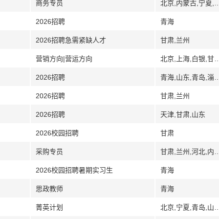
商务专员
北京,内蒙古,宁夏,银川,陕西
2026招聘
青海
2026招聘急需紧缺人才
甘肃,兰州
营销方向|营运方向
北京,上海,白银,甘肃,
2026招聘
青海,山东,青岛,淄博,东营,烟台,潍坊,济宁,泰山,威海,枣庄,日照
2026招聘
甘肃,兰州
2026招聘
天津,甘肃,山东
2026校园招聘
甘肃
采购专员
甘肃,兰州,河北,内蒙古,包头,宁夏,
2026校园招聘暑期实习生
青海
思政教师
青海
菁英计划
北京,宁夏,青岛,山东,陕西