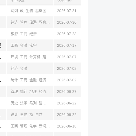
专业标签
发布日期
马列
政
生物
基础医学
临床医学
2026-07-31
统计
公共卫生与预防
中医学
植
化工
经济
管理
旅游
教育
心理
2026-07-30
旅游
工商
经济
2026-07-28
夏
工商
金融
法学
2026-07-17
新疆,西藏
环境
工商
计算机
建筑
经济
2026-07-07
金融
经济
金融
2026-07-02
徐州,常州,西安,陕西,宁波,浙江
统计
工商
金融
经济
经贸
2026-07-02
管理
统计
地理
经济
教育
2026-06-27
历史
法学
马列
哲
社会
政
2026-06-22
汉语
新闻
经济
金融
影视
计算机
,陕西,四川
设计
生物
植
自然
林
工商
2026-06-22
草
电商
经济
金融
南,宁夏,山西
工商
管理
法学
新闻
经济
2026-06-18
教育