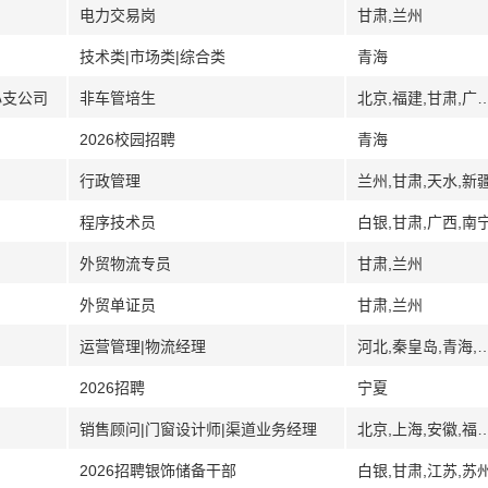
电力交易岗
甘肃,兰州
技术类|市场类|综合类
青海
心支公司
非车管培生
北京,福建,甘肃,广西,贵州,海南,湖南,江苏,镇江,青海
2026校园招聘
青海
行政管理
兰州,甘肃,天水,新
程序技术员
白银,甘肃,广西,南
外贸物流专员
甘肃,兰州
外贸单证员
甘肃,兰州
运营管理|物流经理
河北,秦皇岛,青海,
2026招聘
宁夏
销售顾问|门窗设计师|渠道业务经理
北京,上海,安徽,福建,广东,海南,河南,江西,江苏,青海,西安,
2026招聘银饰储备干部
白银,甘肃,江苏,苏