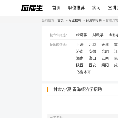
首页
职位推荐
实习
宣讲
当前位置：
首页
»
专业招聘
»
经济学招聘
»
甘肃,宁
经济学
财政学
金融
按专业筛选：
上海
北京
天津
重
按地区筛选：
济南
安徽
合肥
江
海南
海口
云南
昆
陕西
西安
绵阳
成
乌鲁木齐
甘肃,宁夏,青海经济学招聘