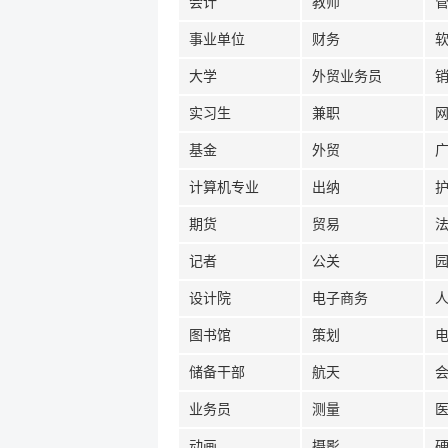
会计
教师
事业单位
财务
大学
外贸业务员
实习生
兼职
基金
外贸
计算机专业
出纳
期货
贸易
记者
公关
设计院
电子商务
图书馆
策划
储备干部
航天
业务员
测量
动画
摄影