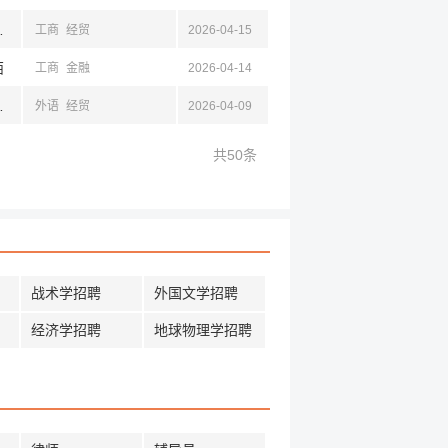
,辽宁,宁夏,山东,济南,四川,浙江
工商
经贸
2026-04-15
西
工商
金融
2026-04-14
海,山东,山西,新疆
外语
经贸
2026-04-09
共50条
战术学招聘
外国文学招聘
经济学招聘
地球物理学招聘