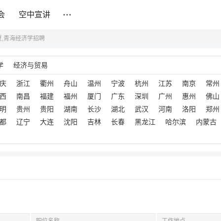
会
空中宣讲
夏,青海经济学招聘
学
经济与贸易
庆
浙江
衢州
舟山
温州
宁波
杭州
江苏
南京
常州
西
南昌
福建
福州
厦门
广东
深圳
广州
惠州
佛山
明
贵州
贵阳
湖南
长沙
湖北
武汉
河南
洛阳
郑州
都
辽宁
大连
沈阳
吉林
长春
黑龙江
哈尔滨
内蒙古