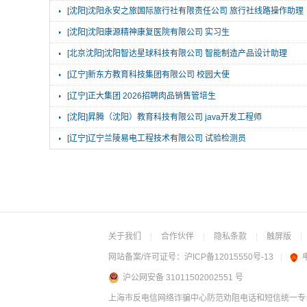
·
[沈阳]沈阳永安之旅国际旅行社有限责任公司 旅行社线路操作助理
·
[沈阳]沈阳康源精神康复医院有限公司 实习生
·
[北京沈阳]沈阳智达星球科技有限公司 智能制造产品设计助理
·
[辽宁]新东方教育科技集团有限公司 校园大使
·
[辽宁]正大集团 2026招聘肉品销售管培生
·
[沈阳]昇腾（沈阳）教育科技有限公司 java开发工程师
·
[辽宁]辽宁兰陵易电工程技术有限公司 试验检测员
关于我们
|
合作伙伴
|
隐私条款
|
触屏版
|
网站备案/许可证号：
沪ICP备12015550号-13
|
沪公网安备 31011502002551 号
上海市反电信网络诈骗中心防范劝阻电话和短信统一专号：