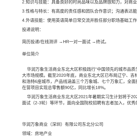
2.知识与技能：具备良好的时尚品味以及品牌感知力，对商
3.性格与特长：有高度的责任感和团队合作意识；沟通表达
4.外语技能：使用英语简单日常交流并胜任部分职场基础工
投递说明：
简历投递
/在线测评 →HR一对一面试 →终试
。
单位简介
华润万象生活商业东北大区积极践行“中国领先的城市品质
大市场规模。截至2020年底，商业东北大区已布局辽宁、
和浩特6座城市，产品线涵盖三个万象城、七个万象汇，全面
在营项目实现总零售额90亿，同比增长18%。
华润万象生活商业东北大区2021年暑期实习生计划将于20
面试（2-3轮）等环节，面向全国院校招聘有志者加入，优秀
华润万象商业（深圳）有限公司东北分公司
领域：房地产业