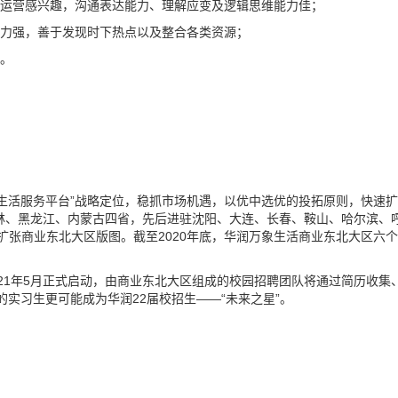
业运营感兴趣，沟通表达能力、理解应变及逻辑思维能力佳；
能力强，善于发现时下热点以及整合各类资源；
作。
生活服务平台”战略定位，稳抓市场机遇，以优中选优的投拓原则，快速扩
吉林、黑龙江、内蒙古四省，先后进驻沈阳、大连、长春、鞍山、哈尔滨、
扩张商业东北大区版图。截至2020年底，华润万象生活商业东北大区六个
21年5月正式启动，由商业东北大区组成的校园招聘团队将通过简历收集
的实习生更可能成为华润22届校招生——“未来之星”。