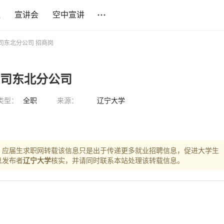
社
宣讲会
空中宣讲
司东北分公司 招商岗
公司东北分公司
类型：
全职
来源：
辽宁大学
，应届生求职网转载该信息只是出于传递更多就业招聘信息，促进大学生
息发布者
辽宁大学
核实，并请同时联系本站处理该转载信息。