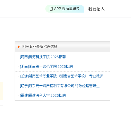
APP 搜海量职位
我要招人
APP 聊投递进度
APP 淘面试经验
相关专业最新招聘信息
·
[河南]黄河科技学院 2026招聘
·
[湖南]湖南第一师范学院 2026招聘
·
[长沙]湖南艺术职业学院（湖南省艺术学校） 专业教师
·
[辽宁]丹东元一海产精制品有限公司 行政经理管培生
·
[福建]福建医科大学 2026招聘