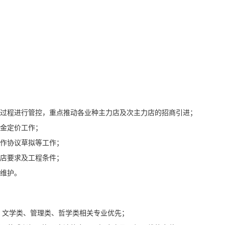
商过程进行管控，重点推动各业种主力店及次主力店的招商引进；
租金定价工作；
合作协议草拟等工作；
开店要求及工程条件；
与维护。
类、文学类、管理类、哲学类相关专业优先；