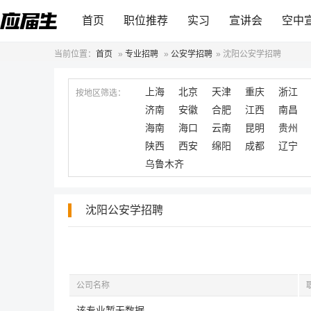
首页
职位推荐
实习
宣讲会
空中
当前位置：
首页
»
专业招聘
»
公安学招聘
»
沈阳公安学招聘
上海
北京
天津
重庆
浙江
按地区筛选：
济南
安徽
合肥
江西
南昌
海南
海口
云南
昆明
贵州
陕西
西安
绵阳
成都
辽宁
乌鲁木齐
沈阳公安学招聘
公司名称
该专业暂无数据