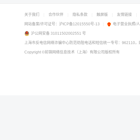
关于我们
|
合作伙伴
|
隐私条款
|
触屏版
|
友情链接
|
网站备案/许可证号：
沪ICP备12015550号-13
|
电子营业执照/
沪公网安备 31011502002551 号
上海市反电信网络诈骗中心防范劝阻电话和短信统一专号：962110，网
Copyright
©前锦网络信息技术（上海）有限公司
版权所有