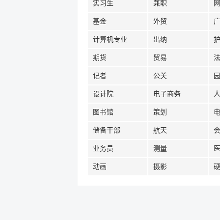
实习生
兼职
基金
外贸
计算机专业
出纳
期货
贸易
记者
公关
设计院
电子商务
图书馆
策划
储备干部
航天
业务员
测量
动画
摄影