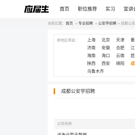
首页
职位推荐
实习
宣讲
当前位置：
首页
»
专业招聘
»
公安学招聘
»
成都公
上海
北京
天津
重
按地区筛选：
济南
安徽
合肥
江
海南
海口
云南
昆
陕西
西安
绵阳
成
乌鲁木齐
成都公安学招聘
公司名称
该专业暂无数据