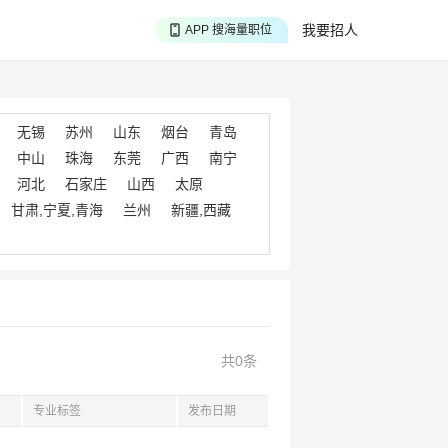
APP 搜海量职位
我要招人
APP 聊投递进度
APP 淘面试经验
无锡
苏州
山东
烟台
青岛
中山
珠海
东莞
广西
南宁
河北
石家庄
山西
太原
甘肃,宁夏,青海
兰州
新疆,西藏
共0条
专业标签
发布日期