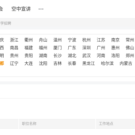
会
空中宣讲
安学招聘
庆
浙江
衢州
舟山
温州
宁波
杭州
江苏
南京
常州
西
南昌
福建
福州
厦门
广东
深圳
广州
惠州
佛山
明
贵州
贵阳
湖南
长沙
湖北
武汉
河南
洛阳
郑州
都
辽宁
大连
沈阳
吉林
长春
黑龙江
哈尔滨
内蒙古
职位名称
工作地点