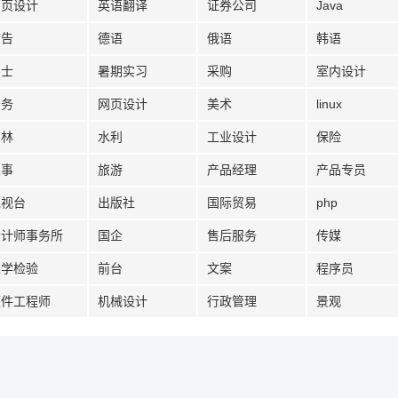
网页设计
英语翻译
证券公司
Java
广告
德语
俄语
韩语
护士
暑期实习
采购
室内设计
法务
网页设计
美术
linux
园林
水利
工业设计
保险
人事
旅游
产品经理
产品专员
电视台
出版社
国际贸易
php
会计师事务所
国企
售后服务
传媒
医学检验
前台
文案
程序员
硬件工程师
机械设计
行政管理
景观