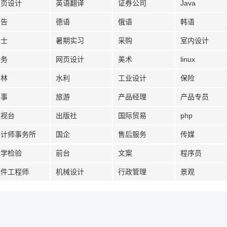
网页设计
英语翻译
证券公司
Java
广告
德语
俄语
韩语
护士
暑期实习
采购
室内设计
法务
网页设计
美术
linux
园林
水利
工业设计
保险
人事
旅游
产品经理
产品专员
电视台
出版社
国际贸易
php
会计师事务所
国企
售后服务
传媒
医学检验
前台
文案
程序员
硬件工程师
机械设计
行政管理
景观