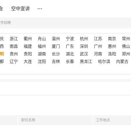
会
空中宣讲
安学招聘
庆
浙江
衢州
舟山
温州
宁波
杭州
江苏
南京
常州
西
南昌
福建
福州
厦门
广东
深圳
广州
惠州
佛山
明
贵州
贵阳
湖南
长沙
湖北
武汉
河南
洛阳
郑州
都
辽宁
大连
沈阳
吉林
长春
黑龙江
哈尔滨
内蒙古
职位名称
工作地点