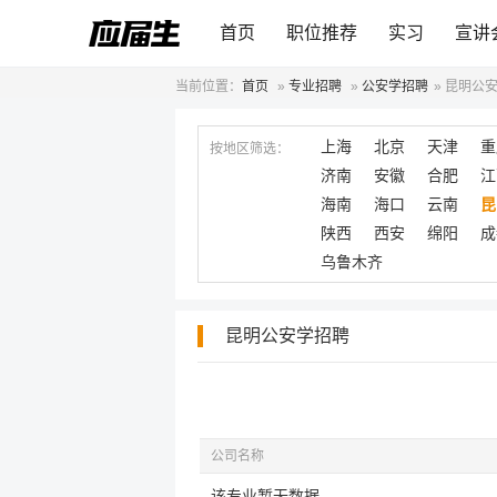
首页
职位推荐
实习
宣讲
当前位置：
首页
»
专业招聘
»
公安学招聘
»
昆明公
上海
北京
天津
重
按地区筛选：
济南
安徽
合肥
江
海南
海口
云南
昆
陕西
西安
绵阳
成
乌鲁木齐
昆明公安学招聘
公司名称
该专业暂无数据