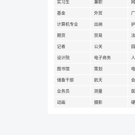
实习生
兼职
基金
外贸
计算机专业
出纳
期货
贸易
记者
公关
设计院
电子商务
图书馆
策划
储备干部
航天
业务员
测量
动画
摄影