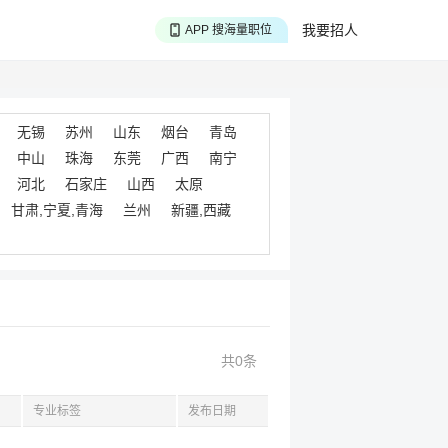
APP 投精准职位
我要招人
APP 搜海量职位
APP 聊投递进度
无锡
苏州
山东
烟台
青岛
中山
珠海
东莞
广西
南宁
河北
石家庄
山西
太原
甘肃,宁夏,青海
兰州
新疆,西藏
共0条
专业标签
发布日期