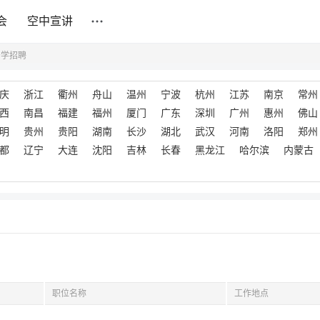
会
空中宣讲
安学招聘
庆
浙江
衢州
舟山
温州
宁波
杭州
江苏
南京
常州
西
南昌
福建
福州
厦门
广东
深圳
广州
惠州
佛山
明
贵州
贵阳
湖南
长沙
湖北
武汉
河南
洛阳
郑州
都
辽宁
大连
沈阳
吉林
长春
黑龙江
哈尔滨
内蒙古
职位名称
工作地点