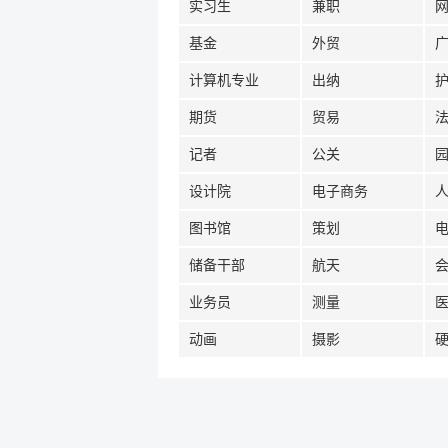
实习生
兼职
基金
外贸
计算机专业
出纳
期货
贸易
记者
公关
设计院
电子商务
图书馆
策划
储备干部
航天
业务员
测量
动画
摄影