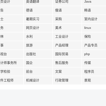
网页设计
英语翻译
证券公司
Java
广告
德语
俄语
韩语
护士
暑期实习
采购
室内设计
法务
网页设计
美术
linux
园林
水利
工业设计
保险
人事
旅游
产品经理
产品专员
电视台
出版社
国际贸易
php
会计师事务所
国企
售后服务
传媒
医学检验
前台
文案
程序员
硬件工程师
机械设计
行政管理
景观