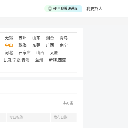
APP 搜海量职位
我要招人
APP 聊投递进度
APP 淘面试经验
无锡
苏州
山东
烟台
青岛
中山
珠海
东莞
广西
南宁
河北
石家庄
山西
太原
甘肃,宁夏,青海
兰州
新疆,西藏
共0条
专业标签
发布日期