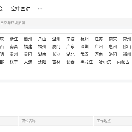
会
空中宣讲
山自然与环境招聘
庆
浙江
衢州
舟山
温州
宁波
杭州
江苏
南京
常州
西
南昌
福建
福州
厦门
广东
深圳
广州
惠州
佛山
明
贵州
贵阳
湖南
长沙
湖北
武汉
河南
洛阳
郑州
都
辽宁
大连
沈阳
吉林
长春
黑龙江
哈尔滨
内蒙古
职位名称
工作地点