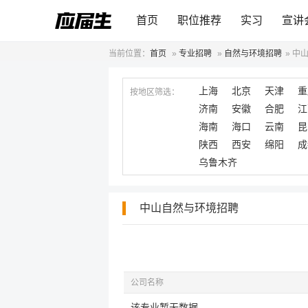
首页
职位推荐
实习
宣讲
当前位置：
首页
»
专业招聘
»
自然与环境招聘
»
中
上海
北京
天津
重
按地区筛选：
济南
安徽
合肥
江
海南
海口
云南
昆
陕西
西安
绵阳
成
乌鲁木齐
中山自然与环境招聘
公司名称
该专业暂无数据