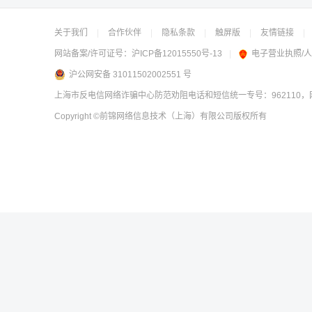
关于我们
|
合作伙伴
|
隐私条款
|
触屏版
|
友情链接
|
网站备案/许可证号：
沪ICP备12015550号-13
|
电子营业执照/
沪公网安备 31011502002551 号
上海市反电信网络诈骗中心防范劝阻电话和短信统一专号：962110，网
Copyright
©前锦网络信息技术（上海）有限公司
版权所有