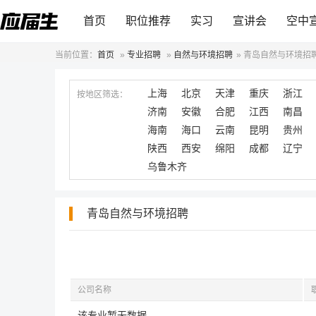
首页
职位推荐
实习
宣讲会
空中
当前位置：
首页
»
专业招聘
»
自然与环境招聘
»
青岛自然与环境招
上海
北京
天津
重庆
浙江
按地区筛选：
济南
安徽
合肥
江西
南昌
海南
海口
云南
昆明
贵州
陕西
西安
绵阳
成都
辽宁
乌鲁木齐
青岛自然与环境招聘
公司名称
该专业暂无数据