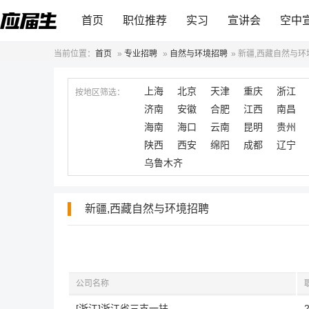
首页
职位推荐
实习
宣讲会
空中
当前位置：
首页
»
专业招聘
»
自然与环境招聘
»
新疆,西藏自然与环
上海
北京
天津
重庆
浙江
按地区筛选：
济南
安徽
合肥
江西
南昌
海南
海口
云南
昆明
贵州
陕西
西安
绵阳
成都
辽宁
乌鲁木齐
新疆,西藏自然与环境招聘
公司名称
[浙江]浙江省三支一扶