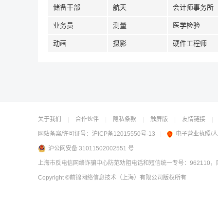
储备干部
航天
会计师事务所
业务员
测量
医学检验
动画
摄影
硬件工程师
关于我们
|
合作伙伴
|
隐私条款
|
触屏版
|
友情链接
|
网站备案/许可证号：
沪ICP备12015550号-13
|
电子营业执照/
沪公网安备 31011502002551 号
上海市反电信网络诈骗中心防范劝阻电话和短信统一专号：962110，网
Copyright
©前锦网络信息技术（上海）有限公司
版权所有