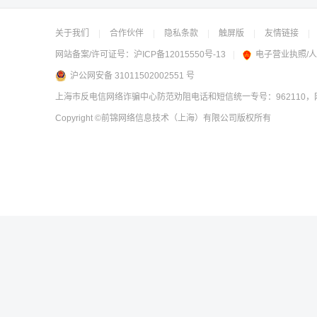
关于我们
|
合作伙伴
|
隐私条款
|
触屏版
|
友情链接
|
网站备案/许可证号：
沪ICP备12015550号-13
|
电子营业执照/
沪公网安备 31011502002551 号
上海市反电信网络诈骗中心防范劝阻电话和短信统一专号：962110，网
Copyright
©前锦网络信息技术（上海）有限公司
版权所有