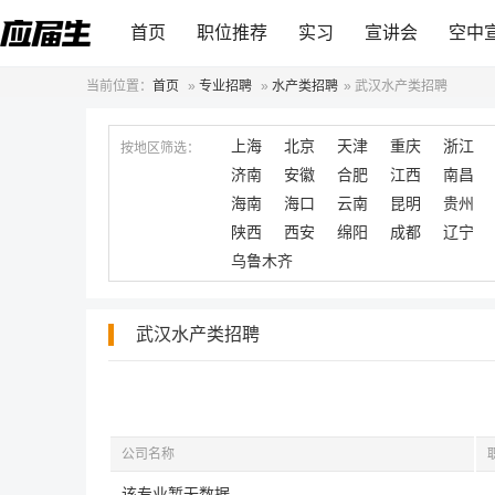
首页
职位推荐
实习
宣讲会
空中
当前位置：
首页
»
专业招聘
»
水产类招聘
»
武汉水产类招聘
上海
北京
天津
重庆
浙江
按地区筛选：
济南
安徽
合肥
江西
南昌
海南
海口
云南
昆明
贵州
陕西
西安
绵阳
成都
辽宁
乌鲁木齐
武汉水产类招聘
公司名称
该专业暂无数据