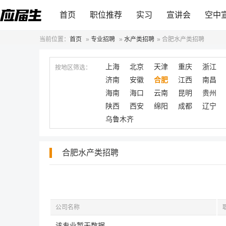
首页
职位推荐
实习
宣讲会
空中
当前位置：
首页
»
专业招聘
»
水产类招聘
»
合肥水产类招聘
上海
北京
天津
重庆
浙江
按地区筛选：
济南
安徽
合肥
江西
南昌
海南
海口
云南
昆明
贵州
陕西
西安
绵阳
成都
辽宁
乌鲁木齐
合肥水产类招聘
公司名称
该专业暂无数据