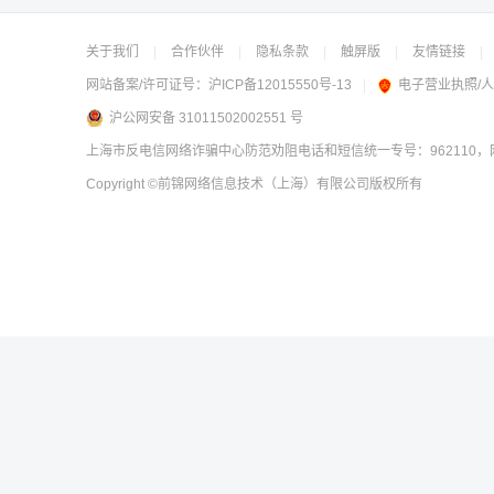
关于我们
|
合作伙伴
|
隐私条款
|
触屏版
|
友情链接
|
网站备案/许可证号：
沪ICP备12015550号-13
|
电子营业执照/
沪公网安备 31011502002551 号
上海市反电信网络诈骗中心防范劝阻电话和短信统一专号：962110，网
Copyright
©前锦网络信息技术（上海）有限公司
版权所有