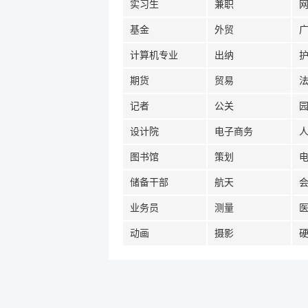
实习生
兼职
基金
外贸
计算机专业
出纳
期货
贸易
记者
公关
设计院
电子商务
图书馆
策划
储备干部
航天
业务员
测量
动画
摄影