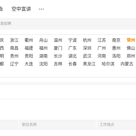
会
空中宣讲
产类招聘
庆
浙江
衢州
舟山
温州
宁波
杭州
江苏
南京
常州
西
南昌
福建
福州
厦门
广东
深圳
广州
惠州
佛山
明
贵州
贵阳
湖南
长沙
湖北
武汉
河南
洛阳
郑州
都
辽宁
大连
沈阳
吉林
长春
黑龙江
哈尔滨
内蒙古
职位名称
工作地点