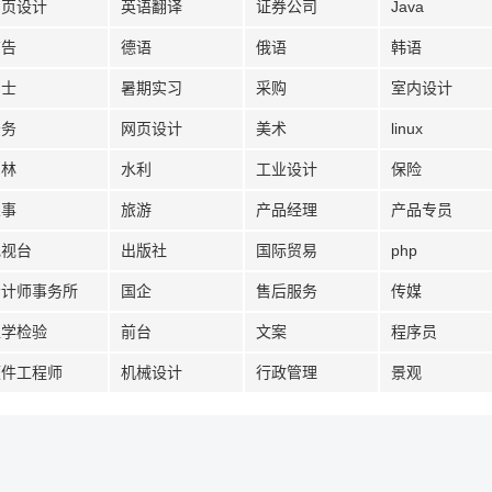
网页设计
英语翻译
证券公司
Java
广告
德语
俄语
韩语
护士
暑期实习
采购
室内设计
法务
网页设计
美术
linux
园林
水利
工业设计
保险
人事
旅游
产品经理
产品专员
电视台
出版社
国际贸易
php
会计师事务所
国企
售后服务
传媒
医学检验
前台
文案
程序员
硬件工程师
机械设计
行政管理
景观