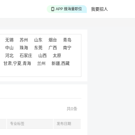
APP 搜海量职位
我要招人
APP 聊投递进度
APP 淘面试经验
无锡
苏州
山东
烟台
青岛
中山
珠海
东莞
广西
南宁
河北
石家庄
山西
太原
甘肃,宁夏,青海
兰州
新疆,西藏
共0条
专业标签
发布日期