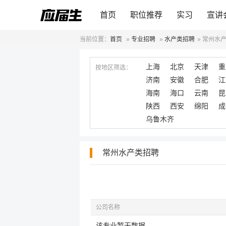
首页
职位推荐
实习
宣讲
当前位置：
首页
»
专业招聘
»
水产类招聘
»
常州水
上海
北京
天津
重
按地区筛选：
济南
安徽
合肥
江
海南
海口
云南
昆
陕西
西安
绵阳
成
乌鲁木齐
常州水产类招聘
公司名称
该专业暂无数据