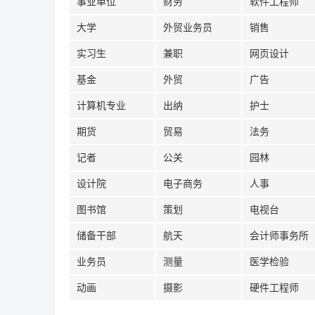
事业单位
财务
软件工程师
大学
外贸业务员
销售
实习生
兼职
网页设计
基金
外贸
广告
计算机专业
出纳
护士
期货
贸易
法务
记者
公关
园林
设计院
电子商务
人事
图书馆
策划
电视台
储备干部
航天
会计师事务所
业务员
测量
医学检验
动画
摄影
硬件工程师