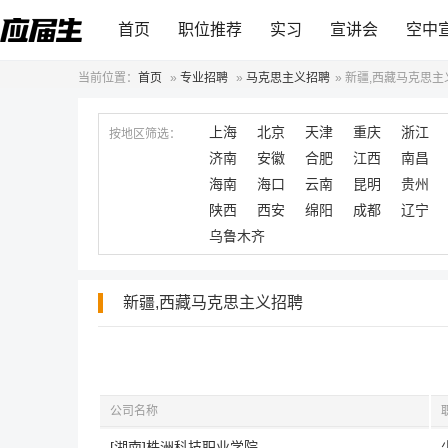
首页
职位推荐
实习
宣讲会
空中
当前位置：
首页
»
专业招聘
»
马克思主义招聘
»
新疆,西藏马克思主
上海
北京
天津
重庆
浙江
按地区筛选：
济南
安徽
合肥
江西
南昌
海南
海口
云南
昆明
贵州
陕西
西安
绵阳
成都
辽宁
乌鲁木齐
新疆,西藏马克思主义招聘
公司名称
[湖南]株洲科技职业学院