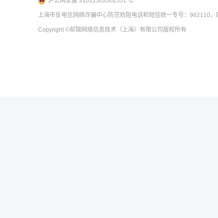
沪公网安备 31011502002551 号
上海市反电信网络诈骗中心防范劝阻电话和短信统一专号：962110，网
Copyright
©前锦网络信息技术（上海）有限公司
版权所有