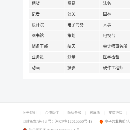
期货
贸易
法务
记者
公关
园林
设计院
电子商务
人事
图书馆
策划
电视台
储备干部
航天
会计师事务所
业务员
测量
医学检验
动画
摄影
硬件工程师
关于我们
|
合作伙伴
|
隐私条款
|
触屏版
|
友情链接
|
网站备案/许可证号：
沪ICP备12015550号-13
|
电子营业执照/