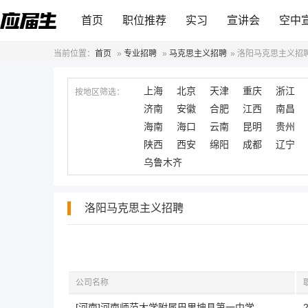
首页
职位推荐
实习
宣讲会
空中
当前位置：
首页
»
专业招聘
»
马克思主义招聘
»
洛阳马克思主义招
上海
北京
天津
重庆
浙江
按地区筛选：
济南
安徽
合肥
江西
南昌
海南
海口
云南
昆明
贵州
陕西
西安
绵阳
成都
辽宁
乌鲁木齐
洛阳马克思主义招聘
公司名称
[河南]河南师范大学附属巴里坤县第一中学