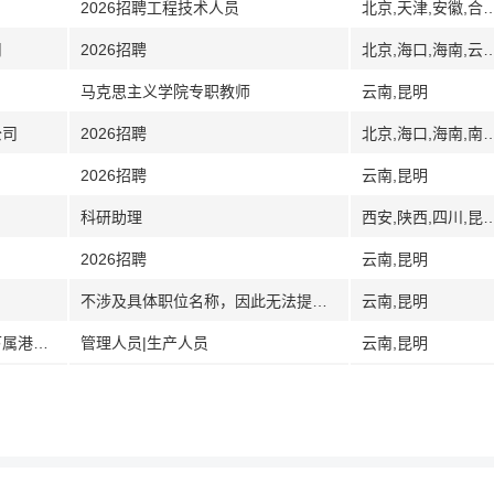
2026招聘工程技术人员
北京,天津,安徽,合肥,广州,广东,广西,南宁,河北,保定,廊坊,雄安新区,河南,湖北,武汉,湖南,江西,九江,江苏,徐州,
司
2026招聘
北京,海口,海南,云
马克思主义学院专职教师
云南,昆明
公司
2026招聘
北京,海口,海南,南京,江苏,陕西,
2026招聘
云南,昆明
科研助理
西安,陕西,四川,昆
2026招聘
云南,昆明
不涉及具体职位名称，因此无法提取职位名称。
云南,昆明
[云南]云南省交通投资建设集团有限公司下属港投公司
管理人员|生产人员
云南,昆明