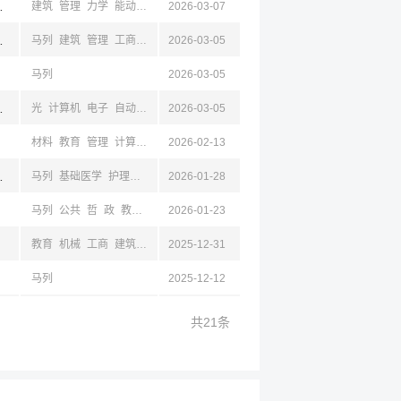
辽宁,山东,德州,西藏,云南,昆明,曲靖,浙江,杭州
建筑
管理
力学
能动
安全
2026-03-07
工商
机械
土木
环境
地理
水利
测绘
地质
南,昆明
马列
建筑
管理
工商
教育
2026-03-05
马列
2026-03-05
西安,云南,昆明
光
计算机
电子
自动
物理
2026-03-05
材料
工商
财政
马列
设计
材料
教育
管理
计算机
经济
2026-02-13
金融
工商
旅游
民族
天文
电子
统计
法学
明,云南
马列
基础医学
护理学
统计
2026-01-28
马列
公共
哲
政
教育
机械
2026-01-23
电气
电子
自动
管理
基础医学
医学技术
临
教育
机械
工商
建筑
管理
2025-12-31
土木
测绘
自动
设计
马列
马列
2025-12-12
共21条