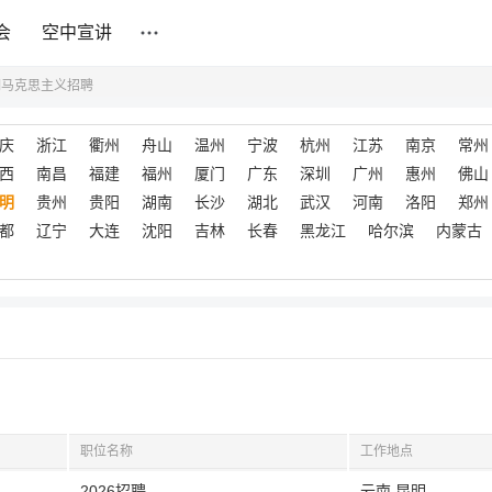
会
空中宣讲
明马克思主义招聘
庆
浙江
衢州
舟山
温州
宁波
杭州
江苏
南京
常州
西
南昌
福建
福州
厦门
广东
深圳
广州
惠州
佛山
明
贵州
贵阳
湖南
长沙
湖北
武汉
河南
洛阳
郑州
都
辽宁
大连
沈阳
吉林
长春
黑龙江
哈尔滨
内蒙古
职位名称
工作地点
2026招聘
云南,昆明