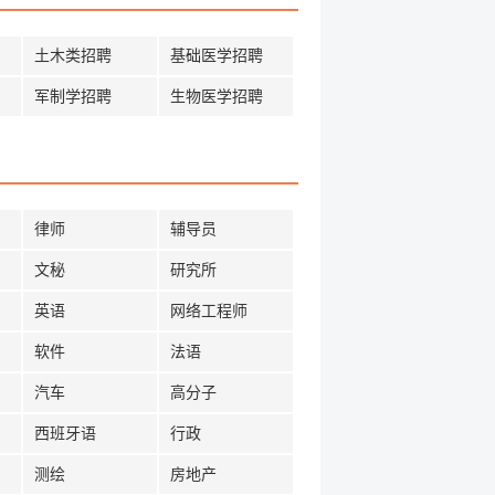
土木类招聘
基础医学招聘
军制学招聘
生物医学招聘
律师
辅导员
文秘
研究所
英语
网络工程师
软件
法语
汽车
高分子
西班牙语
行政
测绘
房地产