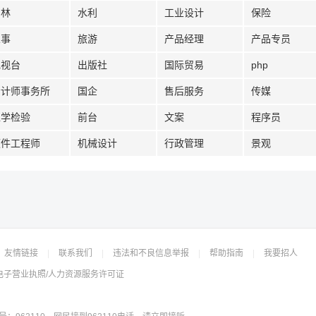
园林
水利
工业设计
保险
人事
旅游
产品经理
产品专员
电视台
出版社
国际贸易
php
会计师事务所
国企
售后服务
传媒
医学检验
前台
文案
程序员
硬件工程师
机械设计
行政管理
景观
友情链接
|
联系我们
|
违法和不良信息举报
|
帮助指南
|
我要招人
电子营业执照/人力资源服务许可证