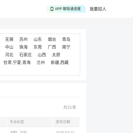
APP 搜海量职位
我要招人
APP 聊投递进度
APP 淘面试经验
无锡
苏州
山东
烟台
青岛
中山
珠海
东莞
广西
南宁
河北
石家庄
山西
太原
甘肃,宁夏,青海
兰州
新疆,西藏
共21条
专业标签
发布日期
材料
马列
2026-07-31