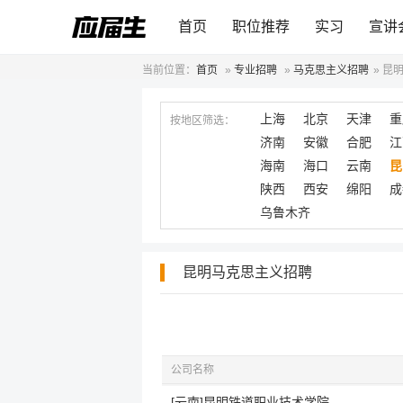
首页
职位推荐
实习
宣讲
当前位置：
首页
»
专业招聘
»
马克思主义招聘
»
昆
上海
北京
天津
重
按地区筛选：
济南
安徽
合肥
江
海南
海口
云南
昆
陕西
西安
绵阳
成
乌鲁木齐
昆明马克思主义招聘
公司名称
[云南]昆明铁道职业技术学院