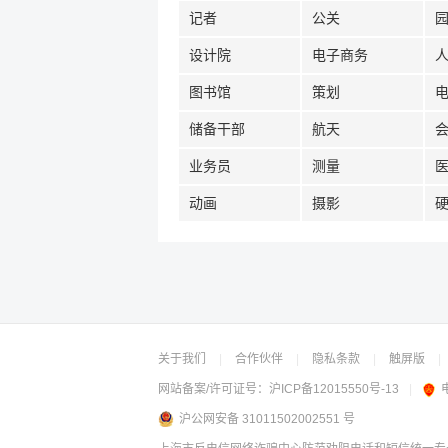
记者
公关
设计院
电子商务
图书馆
策划
储备干部
航天
业务员
测量
动画
摄影
关于我们
|
合作伙伴
|
隐私条款
|
触屏版
|
网站备案/许可证号：
沪ICP备12015550号-13
|
沪公网安备 31011502002551 号