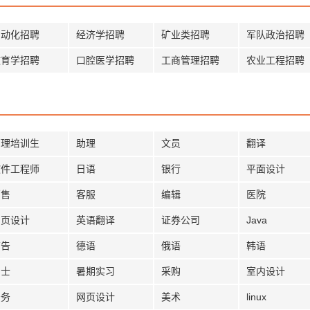
自动化招聘
经济学招聘
矿业类招聘
军队政治招聘
教育学招聘
口腔医学招聘
工商管理招聘
农业工程招聘
管理培训生
助理
文员
翻译
软件工程师
日语
银行
平面设计
销售
客服
编辑
医院
网页设计
英语翻译
证券公司
Java
广告
德语
俄语
韩语
护士
暑期实习
采购
室内设计
法务
网页设计
美术
linux