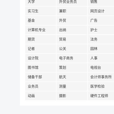
大学
外贸业务员
销售
实习生
兼职
网页设计
基金
外贸
广告
计算机专业
出纳
护士
期货
贸易
法务
记者
公关
园林
设计院
电子商务
人事
图书馆
策划
电视台
储备干部
航天
会计师事务所
业务员
测量
医学检验
动画
摄影
硬件工程师