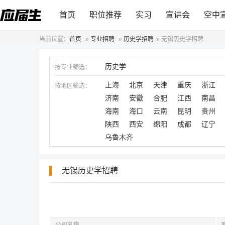
首页
职位推荐
实习
宣讲会
空中
当前位置：
首页
»
专业招聘
»
历史学招聘
»
无锡历史学招聘
历史学
按专业筛选：
上海
北京
天津
重庆
浙江
按地区筛选：
济南
安徽
合肥
江西
南昌
海南
海口
云南
昆明
贵州
陕西
西安
绵阳
成都
辽宁
乌鲁木齐
无锡历史学招聘