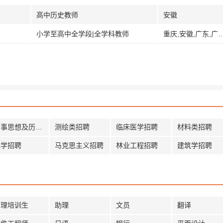
高中历史教师
安徽
小学至高中全学段|全学科教师
重庆,安徽,广东,广西,贵州,河南,湖北,江
军事思想及历史招聘
测绘类招聘
临床医学招聘
材料类招聘
化学招聘
马克思主义招聘
林业工程招聘
建筑学招聘
管理培训生
助理
文员
翻译