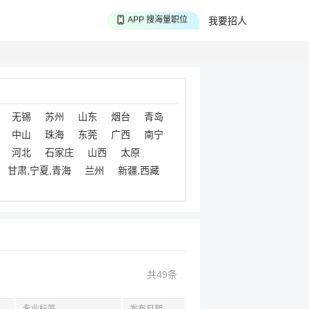
APP 搜海量职位
我要招人
APP 聊投递进度
APP 淘面试经验
无锡
苏州
山东
烟台
青岛
中山
珠海
东莞
广西
南宁
河北
石家庄
山西
太原
甘肃,宁夏,青海
兰州
新疆,西藏
共49条