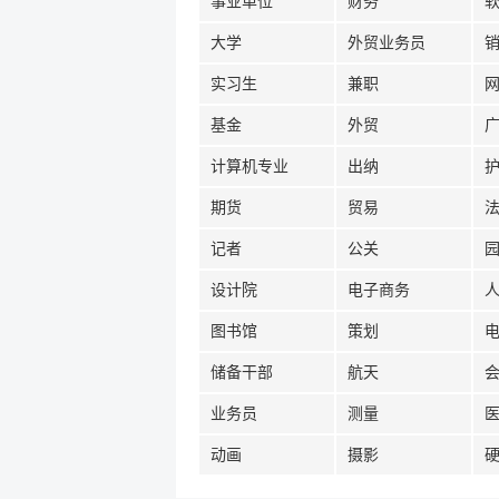
事业单位
财务
大学
外贸业务员
实习生
兼职
基金
外贸
计算机专业
出纳
期货
贸易
记者
公关
设计院
电子商务
图书馆
策划
储备干部
航天
业务员
测量
动画
摄影