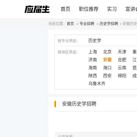
首页
职位推荐
实习
宣讲
当前位置：
首页
»
专业招聘
»
历史学招聘
»
安徽历
历史学
按专业筛选：
上海
北京
天津
重
按地区筛选：
济南
安徽
合肥
江
海南
海口
云南
昆
陕西
西安
绵阳
成
乌鲁木齐
安徽历史学招聘