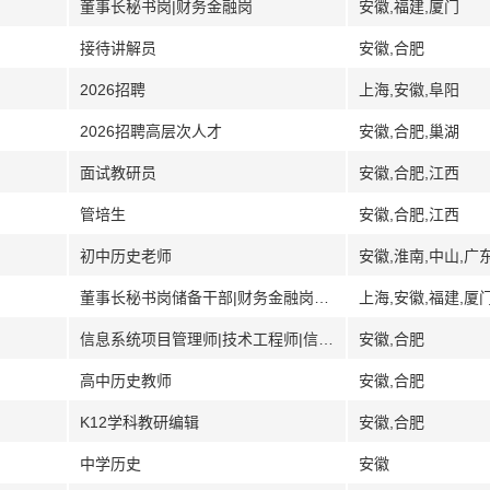
董事长秘书岗|财务金融岗
安徽,福建,厦门
接待讲解员
安徽,合肥
2026招聘
上海,安徽,阜阳
2026招聘高层次人才
安徽,合肥,巢湖
面试教研员
安徽,合肥,江西
管培生
安徽,合肥,江西
初中历史老师
安徽,淮南,中山,广
董事长秘书岗储备干部|财务金融岗储备干部
上海,安徽,福建,厦
信息系统项目管理师|技术工程师|信息系统监理员|技术工程师助理
安徽,合肥
高中历史教师
安徽,合肥
K12学科教研编辑
安徽,合肥
中学历史
安徽