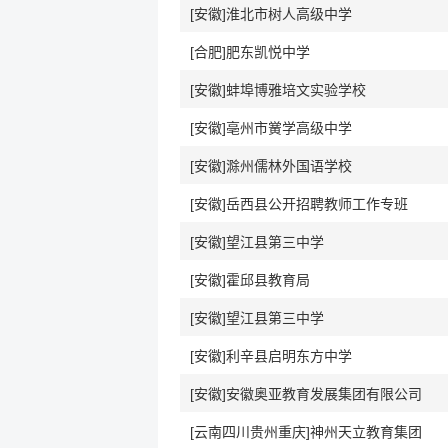
[安徽]淮北市树人高级中学
[合肥]肥东凯悦中学
[安徽]蚌埠博雅培文实验学校
[安徽]亳州市黉学高级中学
[安徽]滁州儒林外国语学校
[安徽]岳西县公开招聘教师工作专班
[安徽]望江县第三中学
[安徽]霍邱县教育局
[安徽]望江县第三中学
[安徽]利辛县启明东方中学
[安徽]安徽奥亚教育发展集团有限公司
[云南四川贵州重庆]神州天立教育集团