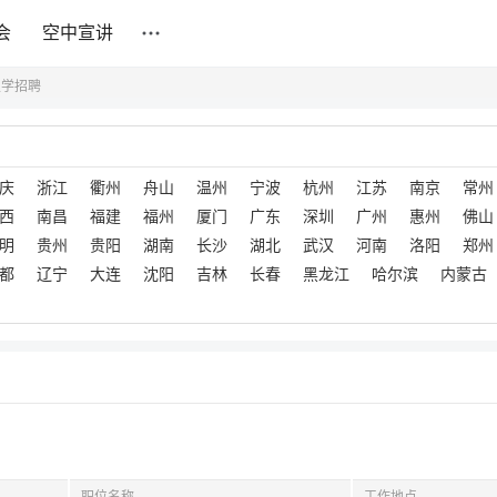
会
空中宣讲
史学招聘
庆
浙江
衢州
舟山
温州
宁波
杭州
江苏
南京
常州
西
南昌
福建
福州
厦门
广东
深圳
广州
惠州
佛山
明
贵州
贵阳
湖南
长沙
湖北
武汉
河南
洛阳
郑州
都
辽宁
大连
沈阳
吉林
长春
黑龙江
哈尔滨
内蒙古