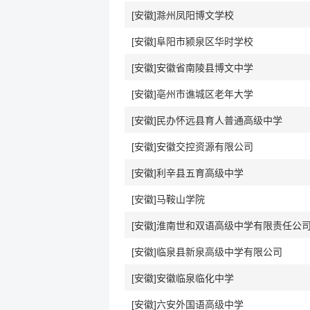
[安徽]滁州凤阳博文学校
[安徽]阜阳市颍泉区华时学校
[安徽]安徽省南陵县博文中学
[安徽]亳州市谯城区老年大学
[安徽]民办怀远县育人普通高级中学
[安徽]安徽交控资源有限公司
[安徽]利辛县五育高级中学
[安徽]马鞍山学院
[安徽]淮南世和双语高级中学有限责任公
[安徽]临泉县新泉高级中学有限公司
[安徽]安徽临泉临化中学
[安徽]六安外国语高级中学