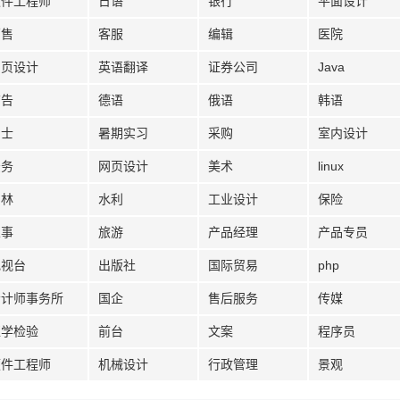
软件工程师
日语
银行
平面设计
销售
客服
编辑
医院
网页设计
英语翻译
证券公司
Java
广告
德语
俄语
韩语
护士
暑期实习
采购
室内设计
法务
网页设计
美术
linux
园林
水利
工业设计
保险
人事
旅游
产品经理
产品专员
电视台
出版社
国际贸易
php
会计师事务所
国企
售后服务
传媒
医学检验
前台
文案
程序员
硬件工程师
机械设计
行政管理
景观