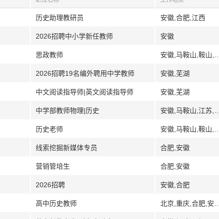
职位名称
工作地点
历史助理教研员
安徽,合肥,江西
2026招聘中小学新任教师
安徽
思政教师
安徽,马鞍山,鞍
2026招聘19名编外聘用中学教师
安徽,芜湖
中文阅读指导师|英文阅读指导师
安徽,芜湖
中学部教师物理|历史
安徽,马鞍山,江苏,南京
历史老师
安徽,马鞍山,鞍
线索挖掘新媒体专员
合肥,安徽
营销管培生
合肥,安徽
2026招聘
安徽,合肥
高中历史教师
北京,重庆,合肥,安徽,郑州,河南,湖北,武汉,黄冈,长沙,湖南,南京,江苏,青岛,山东