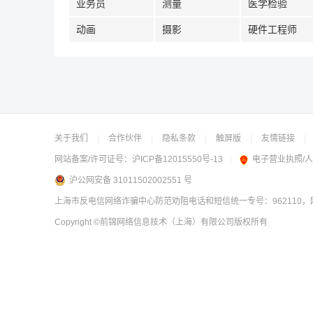
业务员
测量
医学检验
动画
摄影
硬件工程师
关于我们
|
合作伙伴
|
隐私条款
|
触屏版
|
友情链接
|
网站备案/许可证号：
沪ICP备12015550号-13
|
电子营业执照/
沪公网安备 31011502002551 号
上海市反电信网络诈骗中心防范劝阻电话和短信统一专号：962110，网
Copyright
©前锦网络信息技术（上海）有限公司
版权所有