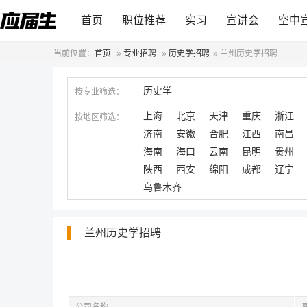
首页
职位推荐
实习
宣讲会
空中
当前位置：
首页
»
专业招聘
»
历史学招聘
»
兰州历史学招聘
历史学
按专业筛选：
上海
北京
天津
重庆
浙江
按地区筛选：
济南
安徽
合肥
江西
南昌
海南
海口
云南
昆明
贵州
陕西
西安
绵阳
成都
辽宁
乌鲁木齐
兰州历史学招聘