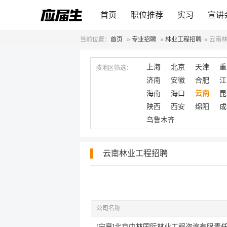
首页
职位推荐
实习
宣讲
当前位置：
首页
»
专业招聘
»
林业工程招聘
»
云南
上海
北京
天津
重
按地区筛选：
济南
安徽
合肥
江
海南
海口
云南
昆
陕西
西安
绵阳
成
乌鲁木齐
云南林业工程招聘
公司名称
[宁夏]北京中林国际林业工程咨询有限责