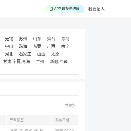
APP 搜海量职位
我要招人
APP 聊投递进度
APP 淘面试经验
无锡
苏州
山东
烟台
青岛
中山
珠海
东莞
广西
南宁
河北
石家庄
山西
太原
甘肃,宁夏,青海
兰州
新疆,西藏
共8条
专业标签
发布日期
西,四川,云南
生物
植
自然
林
林
设计
2026-06-29