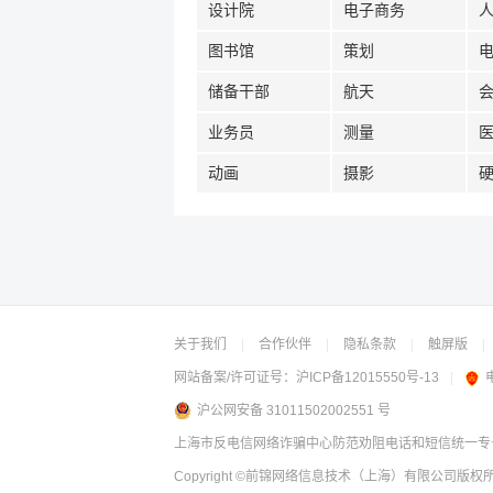
设计院
电子商务
图书馆
策划
储备干部
航天
业务员
测量
动画
摄影
关于我们
|
合作伙伴
|
隐私条款
|
触屏版
|
网站备案/许可证号：
沪ICP备12015550号-13
|
沪公网安备 31011502002551 号
上海市反电信网络诈骗中心防范劝阻电话和短信统一专号：
Copyright
©前锦网络信息技术（上海）有限公司
版权