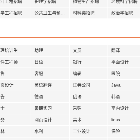
海洋工程招聘
护理学招聘
植物生产招聘
环境科学招聘
光学工程招聘
公共卫生与预防招聘
材料类招聘
政治学招聘
管理培训生
助理
文员
翻译
软件工程师
日语
银行
平面设计
销售
客服
编辑
医院
网页设计
英语翻译
证券公司
Java
广告
德语
俄语
韩语
护士
暑期实习
采购
室内设计
法务
网页设计
美术
linux
园林
水利
工业设计
保险