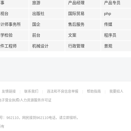
人事
旅游
产品经理
产品专员
电视台
出版社
国际贸易
php
会计师事务所
国企
售后服务
传媒
医学检验
前台
文案
程序员
硬件工程师
机械设计
行政管理
景观
友情链接
|
联系我们
|
违法和不良信息举报
|
帮助指南
|
我要招人
电子营业执照/人力资源服务许可证
962110，网民接到962110电话，请立即接听。
所有