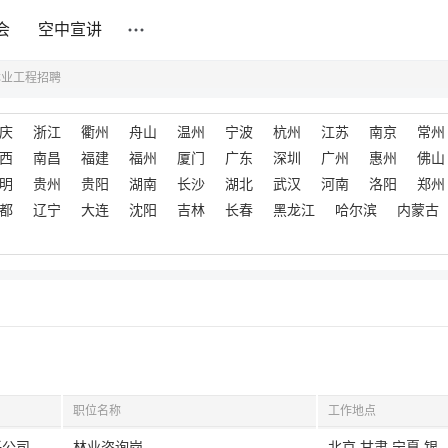
会
空中宣讲
林业工程招聘
庆
浙江
衢州
舟山
温州
宁波
杭州
江苏
南京
常州
西
南昌
福建
福州
厦门
广东
深圳
广州
惠州
佛山
明
贵州
贵阳
湖南
长沙
湖北
武汉
河南
洛阳
郑州
都
辽宁
大连
沈阳
吉林
长春
黑龙江
哈尔滨
内蒙古
职位名称
工作地点
任公司
林业咨询岗
北京,甘肃,宁夏,银川,青海,陕