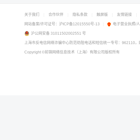
关于我们
|
合作伙伴
|
隐私条款
|
触屏版
|
友情链接
|
网站备案/许可证号：
沪ICP备12015550号-13
|
电子营业执照/
沪公网安备 31011502002551 号
上海市反电信网络诈骗中心防范劝阻电话和短信统一专号：962110，网
Copyright
©前锦网络信息技术（上海）有限公司
版权所有