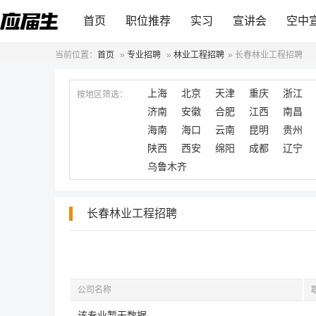
首页
职位推荐
实习
宣讲会
空中
当前位置：
首页
»
专业招聘
»
林业工程招聘
»
长春林业工程招聘
上海
北京
天津
重庆
浙江
按地区筛选：
济南
安徽
合肥
江西
南昌
海南
海口
云南
昆明
贵州
陕西
西安
绵阳
成都
辽宁
乌鲁木齐
长春林业工程招聘
公司名称
该专业暂无数据