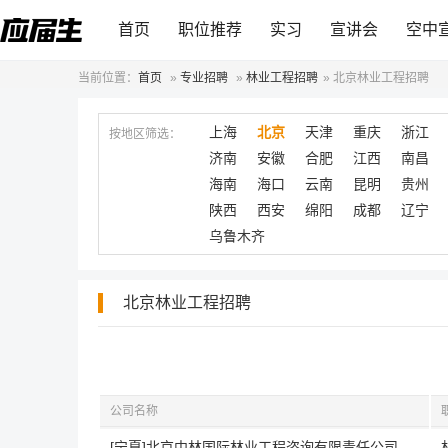
首页
职位推荐
实习
宣讲会
空中
当前位置：
首页
»
专业招聘
»
林业工程招聘
»
北京林业工程招聘
上海
北京
天津
重庆
浙江
按地区筛选：
济南
安徽
合肥
江西
南昌
海南
海口
云南
昆明
贵州
陕西
西安
绵阳
成都
辽宁
乌鲁木齐
北京林业工程招聘
公司名称
[宁夏]北京中林国际林业工程咨询有限责任公司